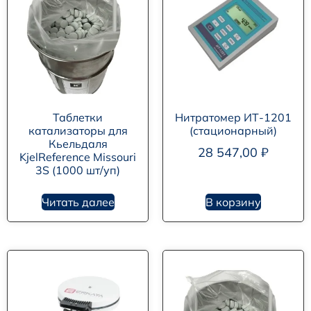
Таблетки
Нитратомер ИТ-1201
катализаторы для
(стационарный)
Кьельдаля
28 547,00
₽
KjelReference Missouri
3S (1000 шт/уп)
Читать далее
В корзину