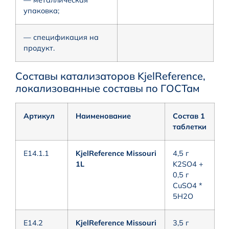
— металлическая
упаковка;
— спецификация на
продукт.
Составы катализаторов KjelReference,
локализованные составы по ГОСТам
Артикул
Наименование
Состав 1
таблетки
E14.1.1
KjelReference Missouri
4,5 г
1L
K2SO4 +
0,5 г
CuSO4 *
5H2O
E14.2
KjelReference Missouri
3,5 г