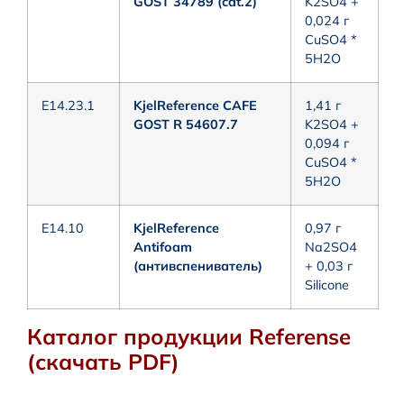
GOST 34789 (cat.2)
K2SO4 +
0,024 г
CuSO4 *
5H2O
E14.23.1
KjelReference CAFE
1,41 г
GOST R 54607.7
K2SO4 +
0,094 г
CuSO4 *
5H2O
E14.10
KjelReference
0,97 г
Antifoam
Na2SO4
(антивспениватель)
+ 0,03 г
Silicone
Каталог продукции Referense
(скачать PDF)