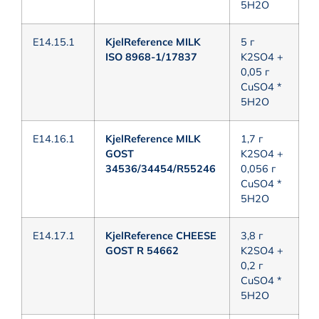
5H2O
E14.15.1
KjelReference MILK
5 г
ISO 8968-1/17837
K2SO4 +
0,05 г
CuSO4 *
5H2O
E14.16.1
KjelReference MILK
1,7 г
GOST
K2SO4 +
34536/34454/R55246
0,056 г
CuSO4 *
5H2O
E14.17.1
KjelReference CHEESE
3,8 г
GOST R 54662
K2SO4 +
0,2 г
CuSO4 *
5H2O