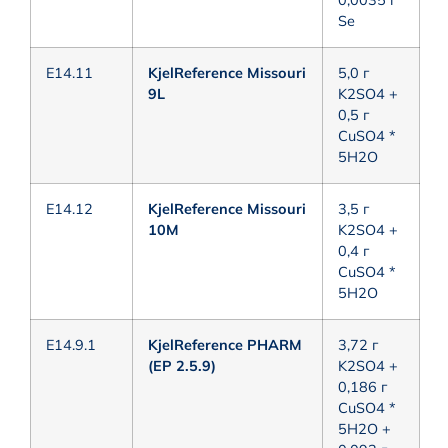
0,0035 г
Se
E14.11
KjelReference Missouri
5,0 г
9L
K2SO4 +
0,5 г
CuSO4 *
5H2O
E14.12
KjelReference Missouri
3,5 г
10M
K2SO4 +
0,4 г
CuSO4 *
5H2O
E14.9.1
KjelReference PHARM
3,72 г
(EP 2.5.9)
K2SO4 +
0,186 г
CuSO4 *
5H2O +