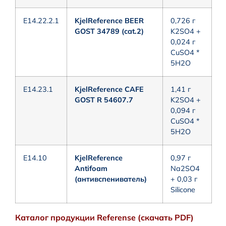
E14.22.2.1
KjelReference BEER
0,726 г
GOST 34789 (cat.2)
K2SO4 +
0,024 г
CuSO4 *
5H2O
E14.23.1
KjelReference CAFE
1,41 г
GOST R 54607.7
K2SO4 +
0,094 г
CuSO4 *
5H2O
E14.10
KjelReference
0,97 г
Antifoam
Na2SO4
(антивспениватель)
+ 0,03 г
Silicone
Каталог продукции Referense (скачать PDF)