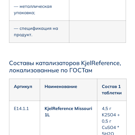
— металлическая
упаковка;
— спецификация на
продукт.
Составы катализаторов KjelReference,
локализованные по ГОСТам
Артикул
Наименование
Состав 1
таблетки
E14.1.1
KjelReference Missouri
4,5 г
1L
K2SO4 +
0,5 г
CuSO4 *
5H2O