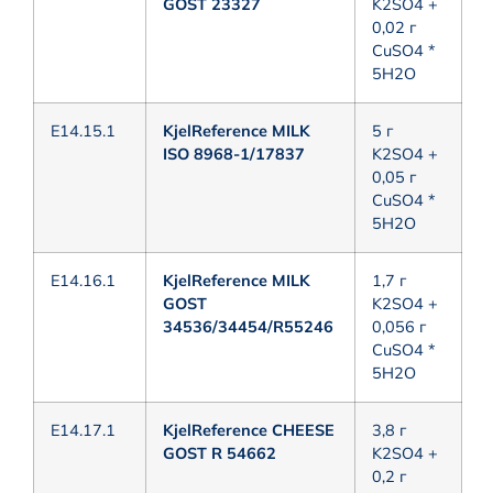
GOST 23327
K2SO4 +
0,02 г
CuSO4 *
5H2O
E14.15.1
KjelReference MILK
5 г
ISO 8968-1/17837
K2SO4 +
0,05 г
CuSO4 *
5H2O
E14.16.1
KjelReference MILK
1,7 г
GOST
K2SO4 +
34536/34454/R55246
0,056 г
CuSO4 *
5H2O
E14.17.1
KjelReference CHEESE
3,8 г
GOST R 54662
K2SO4 +
0,2 г