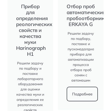
Прибор
Отбор проб
для
автоматическим
определения
пробоотборником
реологических
ERKAYA G
свойств и
Решили задачу
качества
по подбору,
муки
поставке и
Harinograph
пусконадалдке
Н1
прибора для
автоматизации
Решили задачу
процесса
по подбору и
отбора проб
поставке
семян с
лабораторного
автомашин
оборудования
для оценки
Подробнее
качества муки и
определения ее
реологических
свойств