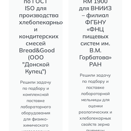
по ГОСТ
RM 1900
ISO для
для ВНИИЗ
производства
– филиал
хлебопекарных
ФГБНУ
и
«ФНЦ
кондитерских
пищевых
смесей
систем им.
Bread&Good
В.М.
(ООО
Горбатова»
"Донской
РАН
Купец")
Решили задачу
по подбору и
Решили задачу
поставке
по подбору и
лабораторной
комплексной
мельницы для
поставке
оценки
лабораторного
реологических и
оборудования
хлебопекарных
для физико-
свойств зерна
химического
пшеницы