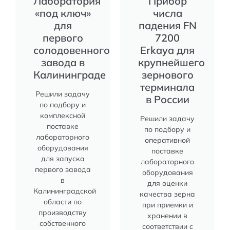
Лаборатория
Прибор
«под ключ»
числа
для
падения FN
первого
7200
солодовенного
Erkaya для
завода в
крупнейшего
Калининграде
зернового
терминала
Решили задачу
в России
по подбору и
комплексной
Решили задачу
поставке
по подбору и
лабораторного
оперативной
оборудования
поставке
для запуска
лабораторного
первого завода
оборудования
в
для оценки
Калининградской
качества зерна
области по
при приемки и
производству
хранении в
собственного
соответствии с