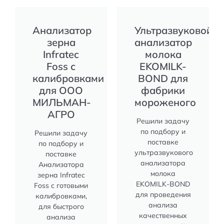
Анализатор
Ультразвуковой
зерна
анализатор
Infratec
молока
Foss с
EKOMILK-
калибровками
BOND для
для ООО
фабрики
МИЛЬМАН-
мороженого
АГРО
Решили задачу
по подбору и
Решили задачу
поставке
по подбору и
ультразвукового
поставке
анализатора
Анализатора
молока
зерна Infratec
EKOMILK-BOND
Foss с готовыми
для проведения
калибровками,
анализа
для быстрого
качественных
анализа