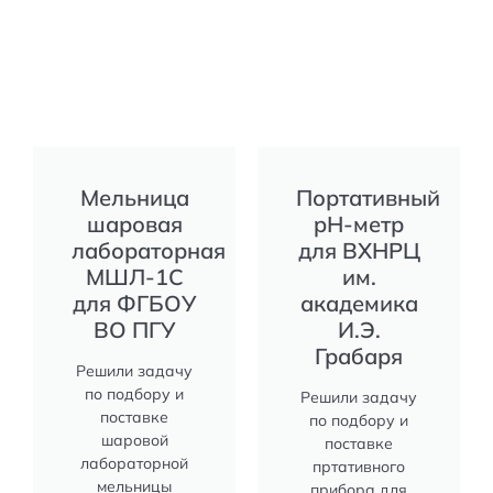
Мельница
Портативный
шаровая
pH-метр
лабораторная
для ВХНРЦ
МШЛ-1С
им.
для ФГБОУ
академика
ВО ПГУ
И.Э.
Грабаря
Решили задачу
по подбору и
Решили задачу
поставке
по подбору и
шаровой
поставке
лабораторной
пртативного
мельницы
прибора для