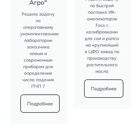
Агро"
по быстрой
поставке ИК-
Решили задачу
анализаторов
по
Foss с
оперативному
калибровками
укомплектованию
для сои и рапса
лаборатории
на крупнейший
заказчика
в ЦФО завод по
новым и
производству
современным
растительного
прибором для
масла
определения
числа падения
ПЧП 7
Подробнее
Подробнее