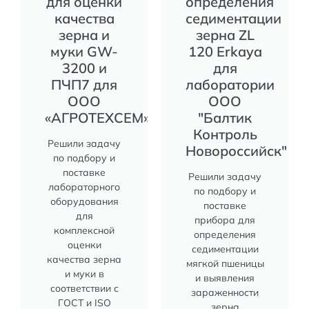
для оценки
определения
качества
седиментации
зерна и
зерна ZL
муки GW-
120 Erkaya
3200 и
для
ПЧП7 для
лаборатории
ООО
ООО
«АГРОТЕХСЕМ»
"Балтик
Контроль
Решили задачу
Новороссийск"
по подбору и
поставке
Решили задачу
лабораторного
по подбору и
оборудования
поставке
для
прибора для
комплексной
определения
оценки
седиментации
качества зерна
мягкой пшеницы
и муки в
и выявления
соответствии с
зараженности
ГОСТ и ISO
зерна