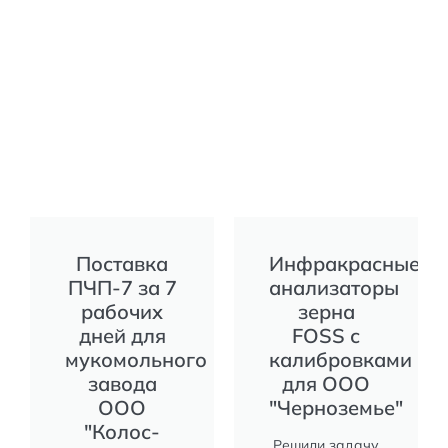
Поставка
Инфракрасные
ПЧП-7 за 7
анализаторы
рабочих
зерна
дней для
FOSS с
мукомольного
калибровками
завода
для ООО
ООО
"Черноземье"
"Колос-
Решили задачу