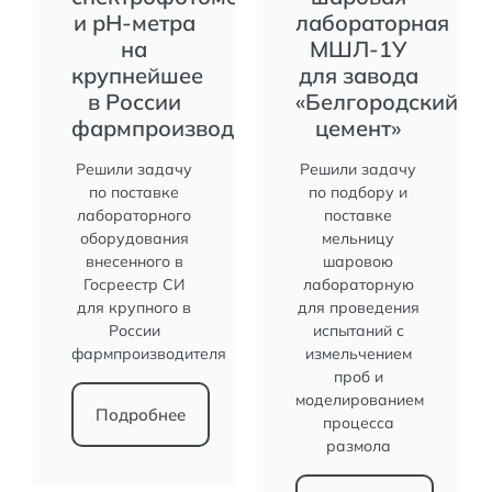
и рH-метра
лабораторная
на
МШЛ-1У
крупнейшее
для завода
в России
«Белгородский
фармпроизводство
цемент»
Решили задачу
Решили задачу
по поставке
по подбору и
лабораторного
поставке
оборудования
мельницу
внесенного в
шаровою
Госреестр СИ
лабораторную
для крупного в
для проведения
России
испытаний с
фармпроизводителя
измельчением
проб и
моделированием
Подробнее
процесса
размола