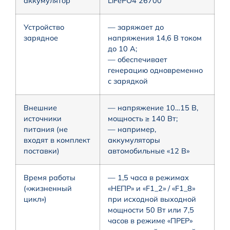
аккумулятор
LiFePO4 26700
Устройство
— заряжает до
зарядное
напряжения 14,6 В током
до 10 А;
— обеспечивает
генерацию одновременно
с зарядкой
Внешние
— напряжение 10…15 В,
источники
мощность ≥ 140 Вт;
питания (не
— например,
входят в комплект
аккумуляторы
поставки)
автомобильные «12 В»
Время работы
— 1,5 часа в режимах
(«жизненный
«НЕПР» и «F1_2» / «F1_8»
цикл»)
при исходной выходной
мощности 50 Вт или 7,5
часов в режиме «ПРЕР»