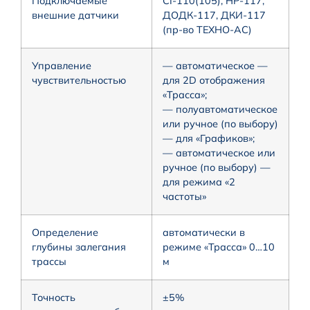
Подключаемые
CI-110(105), НР-117,
внешние датчики
ДОДК-117, ДКИ-117
(пр-во ТЕХНО-АС)
Управление
— автоматическое —
чувствительностью
для 2D отображения
«Трасса»;
— полуавтоматическое
или ручное (по выбору)
— для «Графиков»;
— автоматическое или
ручное (по выбору) —
для режима «2
частоты»
Определение
автоматически в
глубины залегания
режиме «Трасса» 0…10
трассы
м
Точность
±5%