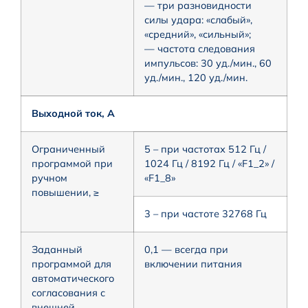
— три разновидности
силы удара: «слабый»,
«средний», «сильный»;
— частота следования
импульсов: 30 уд./мин., 60
уд./мин., 120 уд./мин.
Выходной ток, А
Ограниченный
5 – при частотах 512 Гц /
программой при
1024 Гц / 8192 Гц / «F1_2» /
ручном
«F1_8»
повышении, ≥
3 – при частоте 32768 Гц
Заданный
0,1 — всегда при
программой для
включении питания
автоматического
согласования с
внешней