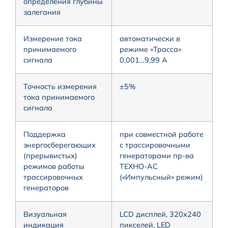
определения глубины
залегания
Измерение тока
автоматически в
принимаемого
режиме «Трасса»
сигнала
0,001…9,99 А
Точность измерения
±5%
тока принимаемого
сигнала
Поддержка
при совместной работе
энергосберегающих
с трассировочными
(прерывистых)
генераторами пр-ва
режимов работы
ТЕХНО-АС
трассировочных
(«Импульсный» режим)
генераторов
Визуальная
LCD дисплей, 320х240
индикация
пикселей, LED