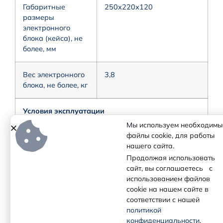
Габаритные
250х220х120
размеры
электронного
блока (кейса), не
более, мм
Вес электронного
3,8
блока, не более, кг
Условия эксплуатации
Мы используем необходимы
файлы cookie, для работы
Допустимый
-30…+60
нашего сайта.
диапазон
температур
Продолжая использовать
окружающей
сайт, вы соглашаетесь с
среды при
использованием файлов
эксплуатации, °С
cookie на нашем сайте в
соответствии с нашей
политикой
Степень защиты
IP65
конфиденциальности
.