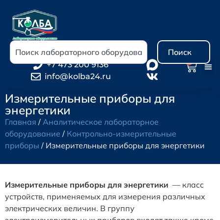
Поиск
0
+7 473 200 9136
info@kolba24.ru
Измерительные приборы для
энергетики
Главная
/
Аналитическое лабораторное
оборудование
/
Контрольно-измерительные
приборы
/ Измерительные приборы для энергетики
Измерительные приборы для энергетики
— класс
устройств, применяемых для измерения различных
электрических величин. В группу
электроизмерительных приборов входят также кроме