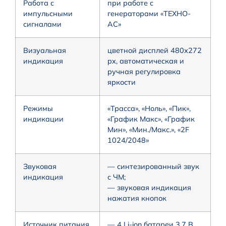
Работа с
при работе с
импульсными
генераторами «ТЕХНО-
сигналами
АС»
Визуальная
цветной дисплей 480х272
индикация
px, автоматическая и
ручная регулировка
яркости
Режимы
«Трасса», «Ноль», «Пик»,
индикации
«График Макс», «График
Мин», «Мин./Макс.», «2F
1024/2048»
Звуковая
— синтезированный звук
индикация
с ЧМ;
— звуковая индикация
нажатия кнопок
Источник питания
— 4 Li-ion батареи 3,7 В,