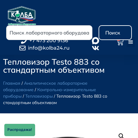
Поиск
0
+7 473 200 9136
info@kolba24.ru
Тепловизор Testo 883 со
стандартным объективом
Главная
/
Аналитическое лабораторное
оборудование
/
Контрольно-измерительные
приборы
/
Тепловизоры
/ Тепловизор Testo 883 со
стандартным объективом
Распродажа!