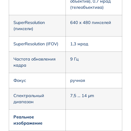
объектив), 0.7 мрад
(телеобъектива)
SuperResolution
640 x 480 пикселей
(пиксели)
SuperResolution (IFOV)
1,3 мрад
Частота обновления
9 Гц
кадра
Фокус
ручная
Спектральный
7,5 … 14 µm
диапазон
Реальное
изображение