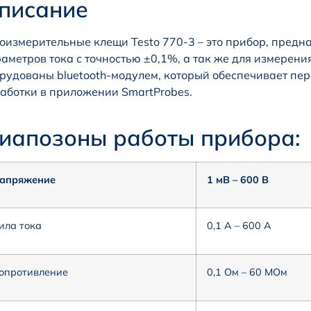
писание
оизмерительные клещи Testo 770-3 – это прибор, пред
аметров тока с точностью ±0,1%, а так же для измерен
рудованы bluetooth-модулем, который обеспечивает пер
аботки в приложении SmartProbes.
иапозоны работы прибора:
апряжение
1 мВ – 600 В
ила тока
0,1 А – 600 А
опротивление
0,1 Ом – 60 МОм