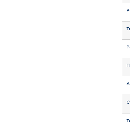
Р
T
Р
П
А
С
Т