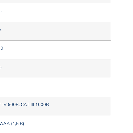
ь
ь
00
ь
 IV 600В, CAT III 1000В
 ААА (1,5 В)