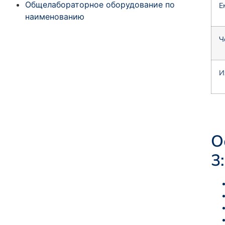
Общелабораторное оборудование по
Е
наименованию
Ч
И
О
3: