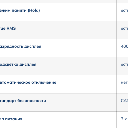
ежим памяти (Hold)
ест
rue RMS
ест
азрядность дисплея
40
одсветка дисплея
ест
втоматическое отключение
нет
тандарт безопасности
CAT
ип питания
3 х