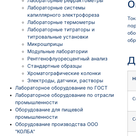
Лабораторные рефрактометры
О
Лабораторные системы
капиллярного электрофореза
Ток
Лабораторные термометры
пар
Лабораторные титраторы и
обо
титровальные установки
обр
Микрошприцы
Модульные лаборатории
Д
Рентгенофлуоресцентный анализ
Стандартные образцы
Хроматографические колонки
Н
Электроды, датчики, растворы
Лабораторное оборудование по ГОСТ
Лабораторное оборудование по отрасли
С
промышленности
Оборудование для пищевой
промышленности
С
Оборудование производства ООО
"КОЛБА"