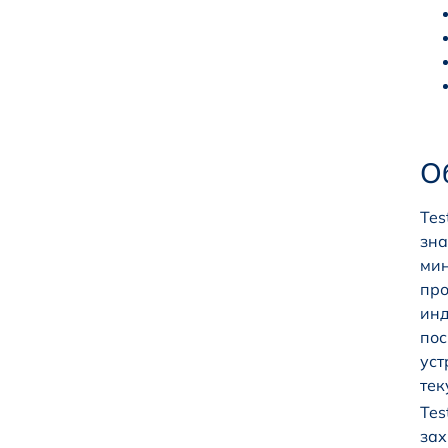
О
Tes
зна
мин
про
инд
пос
уст
тек
Tes
зах