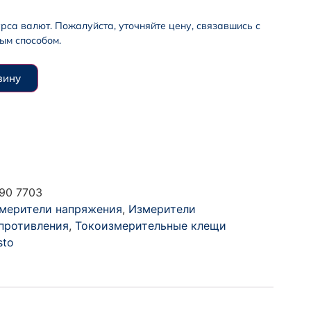
урса валют. Пожалуйста, уточняйте цену, связавшись с
ым способом.
зину
90 7703
мерители напряжения
,
Измерители
противления
,
Токоизмерительные клещи
sto