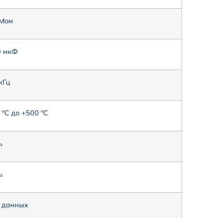
 Мом
0 мкФ
кГц
 °С до +500 °С
ь
ь
 данных