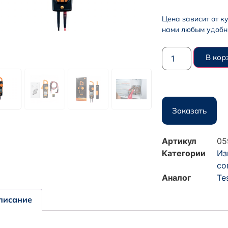
Цена зависит от к
нами любым удобн
В кор
Заказать
Артикул
05
Категории
Из
со
Аналог
Te
писание