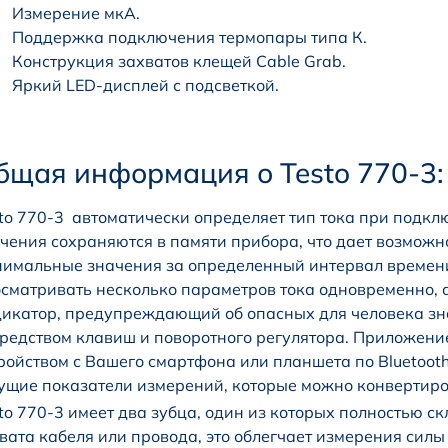
Измерение мкА.
Поддержка подключения термопары типа К.
Конструкция захватов клещей Cable Grab.
Яркий LED-дисплей с подсветкой.
бщая информация о Testo 770-3:
to 770-3 автоматически определяет тип тока при подк
чения сохраняются в памяти прибора, что дает возмож
имальные значения за определенный интервал времени
сматривать несколько параметров тока одновременно, 
икатор, предупреждающий об опасных для человека зна
редством клавиш и поворотного регулятора. Приложение
ройством с Вашего смартфона или планшета по Bluetooth
ущие показатели измерений, которые можно конвертиро
to 770-3 имеет два зубца, один из которых полностью 
вата кабеля или провода, это облегчает измерения силы