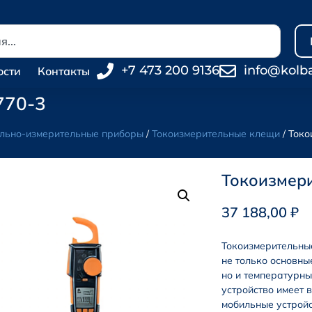
+7 473 200 9136
info@kolb
ости
Контакты
770-3
льно-измерительные приборы
/
Токоизмерительные клещи
/ Токо
Токоизмери
37 188,00
₽
Токоизмерительные
не только основны
но и температурны
устройство имеет 
мобильные устройс