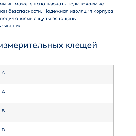
ами вы можете использовать подключаемые
ам безопасности. Надежная изоляция корпуса
 а подключаемые щупы оснащены
ьзывания.
оизмерительных клещей
0 А
0 А
 В
 В