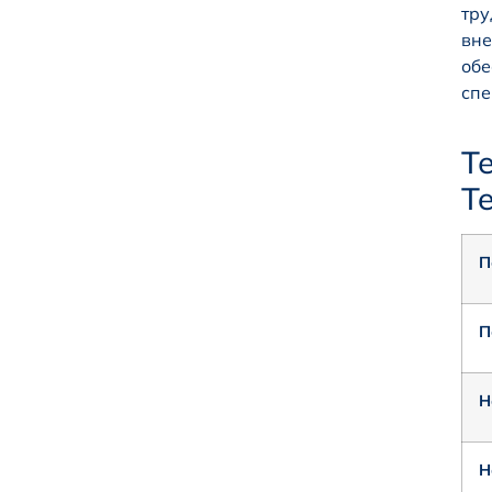
тру
вне
обе
спе
Т
Te
П
П
Н
Н