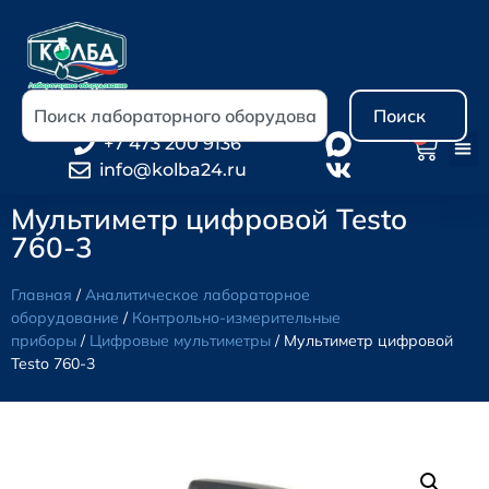
Поиск
0
+7 473 200 9136
info@kolba24.ru
Мультиметр цифровой Testo
760-3
Главная
/
Аналитическое лабораторное
оборудование
/
Контрольно-измерительные
приборы
/
Цифровые мультиметры
/ Мультиметр цифровой
Testo 760-3