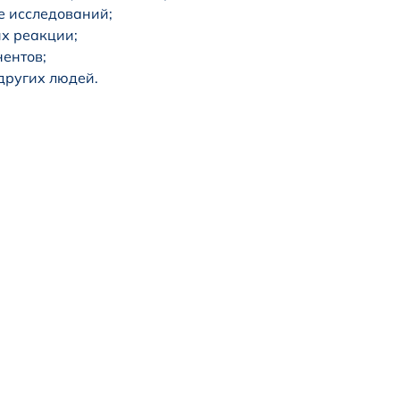
е исследований;
их реакции;
ентов;
других людей.