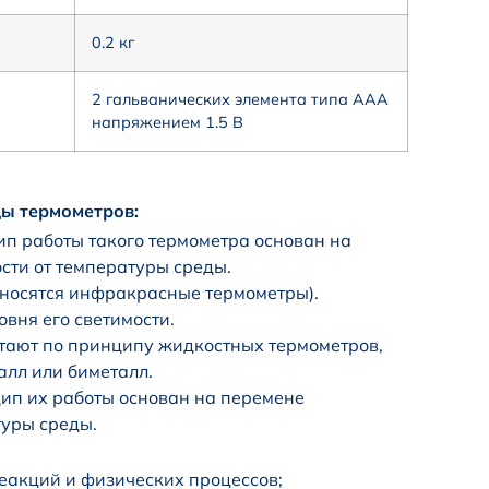
0.2 кг
2 гальванических элемента типа ААА
напряжением 1.5 В
ды термометров:
п работы такого термометра основан на
сти от температуры среды.
носятся инфракрасные термометры).
овня его светимости.
тают по принципу жидкостных термометров,
талл или биметалл.
ип их работы основан на перемене
туры среды.
еакций и физических процессов;