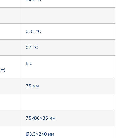
0.01 °С
0.1 °С
5 c
/с)
75 мм
75×80×35 мм
Ø3.3×240 мм