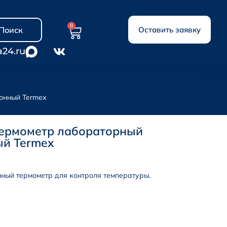
0
Поиск
Оставить заявку
a24.ru
онный Termex
Термометр лабораторный
ый Termex
ный термометр для контроля температуры.