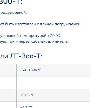
300-Т:
градуировкой.
ет быть изготовлен с длиной погружаемой
ружающей температурой +70 °С.
ую, так и через кабель-удлинитель.
ли ЛT-3oo-Т:
-50…+300 °С
±0.05 °С
±0.2 °С