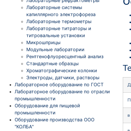
О
Лабораторные рефрактометры
Лабораторные системы
капиллярного электрофореза
Лабораторные термометры
Лабораторные титраторы и
титровальные установки
Микрошприцы
Модульные лаборатории
Рентгенофлуоресцентный анализ
Стандартные образцы
Т
Хроматографические колонки
Электроды, датчики, растворы
Лабораторное оборудование по ГОСТ
Д
Лабораторное оборудование по отрасли
промышленности
П
Оборудование для пищевой
промышленности
в
Оборудование производства ООО
"КОЛБА"
в