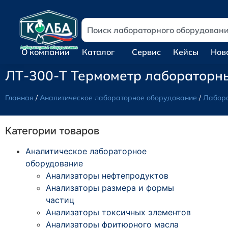
О компании
Каталог
Сервис
Кейсы
Нов
ЛТ-300-Т Термометр лабораторн
Главная
/
Аналитическое лабораторное оборудование
/
Лабор
Категории товаров
Аналитическое лабораторное
оборудование
Анализаторы нефтепродуктов
Анализаторы размера и формы
частиц
Анализаторы токсичных элементов
Анализаторы фритюрного масла