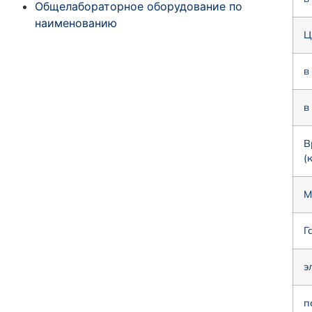
Общелабораторное оборудование по
наименованию
Ц
в
в
В
(
М
Г
э
п