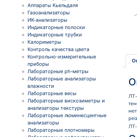
Аппараты Кьельдаля
Газоанализаторы
ИК-анализаторы
Индикаторные полоски
Индикаторные трубки
Калориметры
Контроль качества цвета
Контрольно-измерительные
О
приборы
Лабораторные ph-метры
Лабораторные анализаторы
О
влажности
Лабораторные весы
ЛТ-
Лабораторные вискозиметры и
тем
анализаторы текстуры
мет
Лабораторные люминесцентные
реа
анализаторы
ЛТ‑
Лабораторные плотномеры