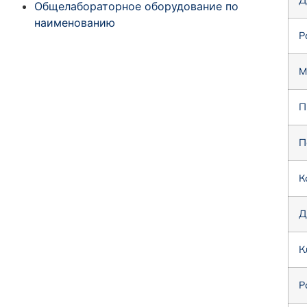
Д
Общелабораторное оборудование по
наименованию
Р
М
П
П
К
Д
К
Р