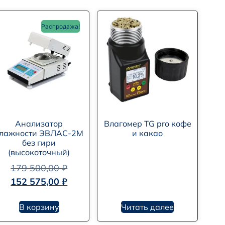
Распродажа!
Анализатор
Влагомер TG pro кофе
лажности ЭВЛАС-2М
и какао
без гири
(высокоточный)
179 500,00
₽
152 575,00
₽
В корзину
Читать далее