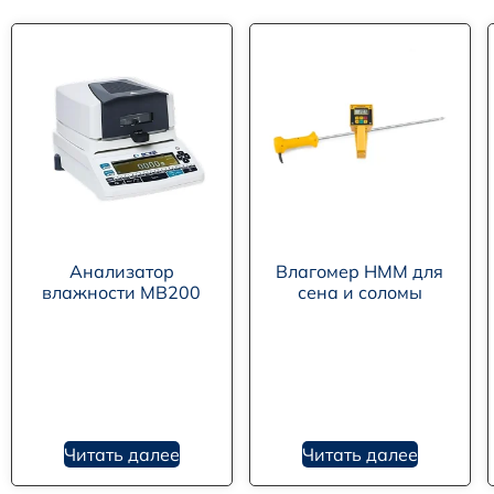
Анализатор
Влагомер HMM для
влажности MB200
сена и соломы
Читать далее
Читать далее