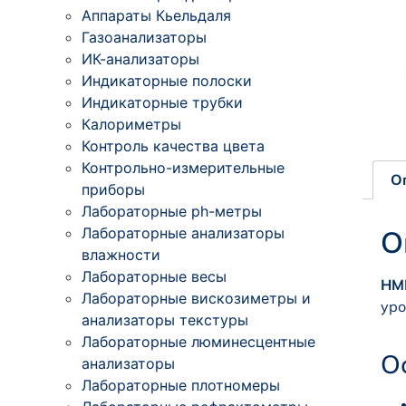
Аппараты Кьельдаля
Газоанализаторы
ИК-анализаторы
Индикаторные полоски
Индикаторные трубки
Калориметры
Контроль качества цвета
Контрольно-измерительные
О
приборы
Лабораторные ph-метры
Лабораторные анализаторы
О
влажности
Лабораторные весы
HM
Лабораторные вискозиметры и
уро
анализаторы текстуры
Лабораторные люминесцентные
О
анализаторы
Лабораторные плотномеры