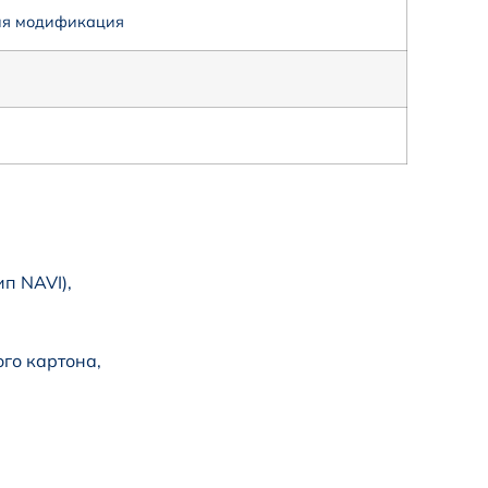
ция модификация
п NAVI),
го картона,