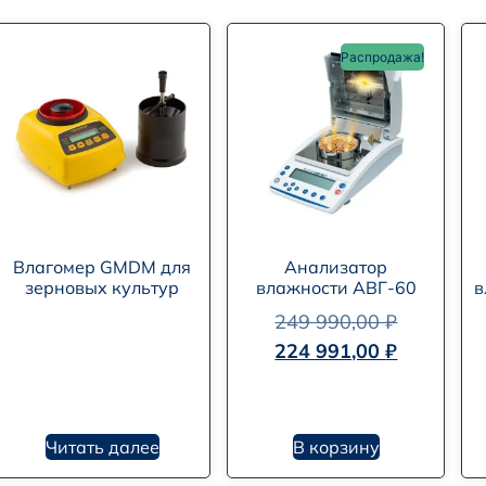
Распродажа!
Влагомер GMDM для
Анализатор
зерновых культур
влажности АВГ-60
в
249 990,00
₽
224 991,00
₽
Читать далее
В корзину