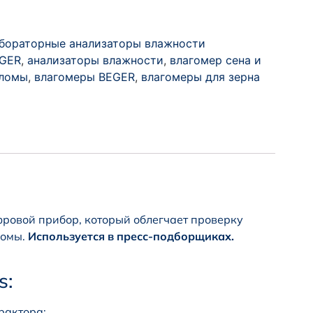
бораторные анализаторы влажности
GER
,
анализаторы влажности
,
влагомер сена и
ломы
,
влагомеры BEGER
,
влагомеры для зерна
фровой прибор, который облегчает проверку
ломы.
Используется в пресс-подборщиках.
s:
рактора;