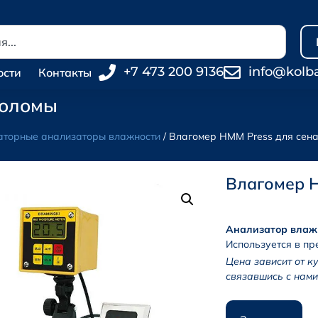
+7 473 200 9136
info@kolb
ости
Контакты
соломы
торные анализаторы влажности
/ Влагомер HMM Press для сена
Влагомер H
Анализатор влажн
Используется в п
Цена зависит от к
связавшись с нами