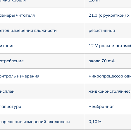
лина кабеля
1,8 m
азмеры читателя
21,0 (с рукояткой) x 
етод измерения влажности
резистивная
итание
12 V разъем автомо
отребление
oколо 70 mA
онтроль измерения
микропроцессор од
исплей
жидкокристаллическ
лавиатура
мембранная
азрешение измерений влажности
0,10%