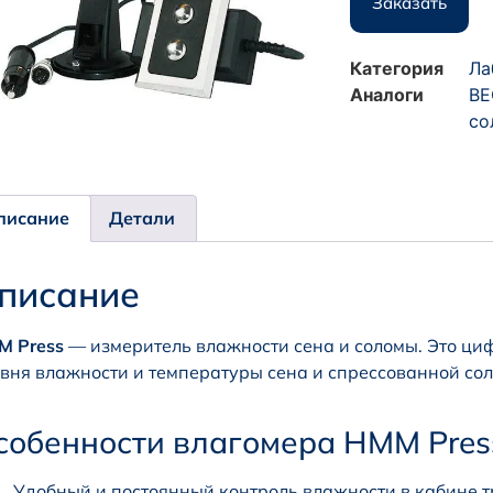
Заказать
Категория
Ла
Аналоги
BE
со
писание
Детали
писание
M Press
— измеритель влажности сена и соломы. Это ци
вня влажности и температуры сена и спрессованной со
собенности влагомера HMM Pres
Удобный и постоянный контроль влажности в кабине т