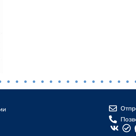
Отпр
ии
Позв