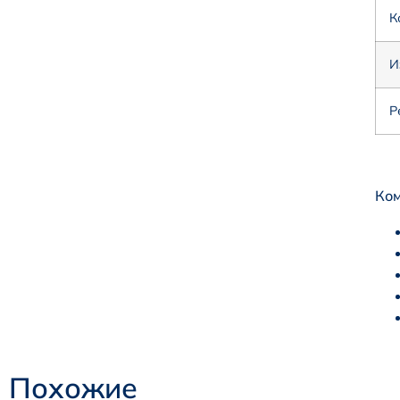
К
И
Р
Ком
Похожие