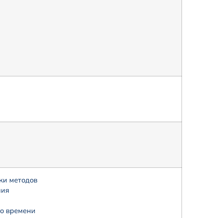
ки методов
ния
го времени