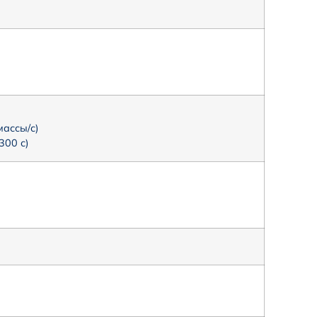
массы/с)
300 с)