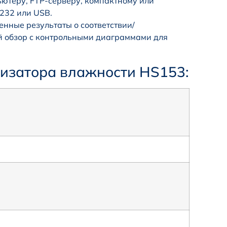
ютеру, FTP-серверу, компактному или
S232 или USB.
нные результаты о соответствии/
й обзор с контрольными диаграммами для
лизатора влажности HS153: