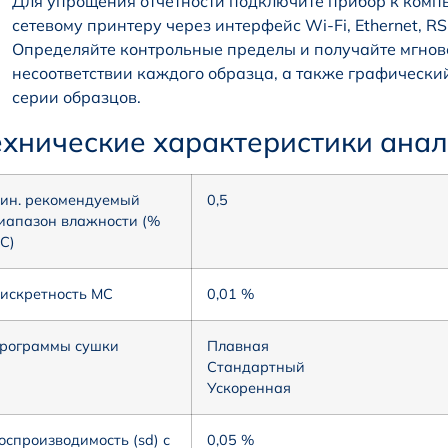
Для упрощения отчетности подключите прибор к компь
сетевому принтеру через интерфейс Wi-Fi, Ethernet, R
Определяйте контрольные пределы и получайте мгнове
несоответствии каждого образца, а также графически
серии образцов.
ехнические характеристики ана
ин. рекомендуемый
0,5
иапазон влажности (%
C)
искретность MC
0,01 %
рограммы сушки
Плавная
Стандартный
Ускоренная
оспроизводимость (sd) с
0,05 %