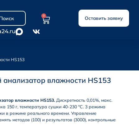
0
Поиск
Оставить заявку
a24.ru
ности HS153
й анализатор влажности HS153
затор влажности HS153.
Дискретность 0,01%, макс.
ка 150 г, температура сушки 40-230 °C. 3 режима
ки в режиме реального времени. Управление
мять методов (100) и результатов (3000), контрольные