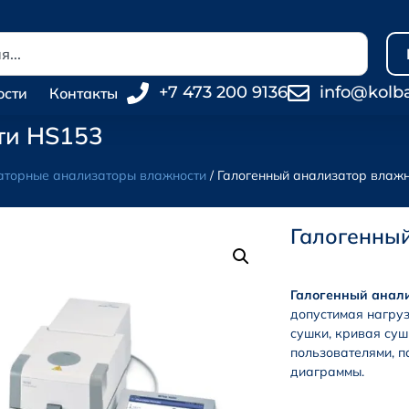
+7 473 200 9136
info@kolb
ости
Контакты
ти HS153
торные анализаторы влажности
/ Галогенный анализатор влаж
Галогенны
Галогенный анали
допустимая нагруз
сушки, кривая суш
пользователями, па
диаграммы.