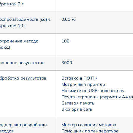
бразцом 2 г
оспроизводимость (sd) с
0,01 %
бразцом 10 г
охранение метода
100
макс.)
ранение результатов
3000
бработка результатов
Вставка в ПО ПК
Матричный принтер
Нажмите на USB-накопитель
Печать страницы (форматы A4 или
Сетевая печать
Экспорт в сеть
оддержка разработки
Мастер создания методов
етодов
Помощник по температуре