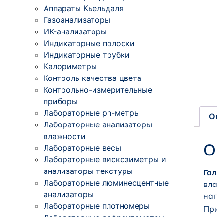
Аппараты Кьельдаля
Газоанализаторы
ИК-анализаторы
Индикаторные полоски
Индикаторные трубки
Калориметры
Контроль качества цвета
Контрольно-измерительные
приборы
Лабораторные ph-метры
О
Лабораторные анализаторы
влажности
О
Лабораторные весы
Лабораторные вискозиметры и
анализаторы текстуры
Гал
Лабораторные люминесцентные
вла
анализаторы
наг
Лабораторные плотномеры
При