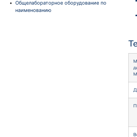
Общелабораторное оборудование по
наименованию
Т
М
д
M
Д
П
В