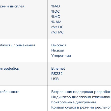
ежим дисплея
%AD
%DC
%MC
% AM
г/кг DC
г/кг MC
ибкость применения
Высокая
Низкая
Умеренная
нтерфейсы
Ethernet
RS232
USB
собенности
Встроенная поддержка разработ
Индикатор диапазона взвешива
Контрольные диаграммы
Кривая сушки в режиме реально