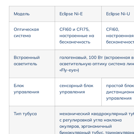
Модель
Eclipse Ni-E
Eclipse Ni-U
Оптическая
CFI60 и CFI75,
CFI60,
система
настроенные на
настроенная
бесконечность
бесконечнос
Встроенный
галогеновый, 100 Вт (встроенная в
осветитель
осветительную оптику система ли
«Fly-eye»)
Блок
сенсорный блок
простой блок
управления
управления
дистанционн
управления
Тип тубуса
механический квадрокулярный ту
с регулировкой угла наклона
окуляров, эргономичный
бинокулярный тубус, тринокулярн