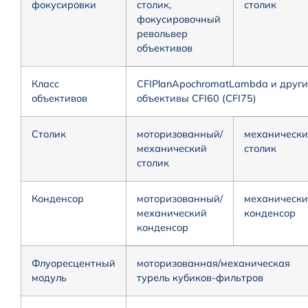
фокусировки
столик,
столик
фокусировочный
револьвер
объективов
Класс
CFIPlanApochromatLambda и други
объективов
объективы CFI60 (CFI75)
Столик
моторизованный/
механическ
механический
столик
столик
Конденсор
моторизованный/
механическ
механический
конденсор
конденсор
Флуоресцентный
моторизованная/механическая
модуль
турель кубиков-фильтров