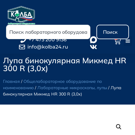
Поиск
0
+7 473 200 9136
info@kolba24.ru
Лупа бинокулярная Микмед HR
300 R (3,0х)
Главная
/
Общелабораторное оборудование по
наименованию
/
Лабораторные микроскопы, лупы
/ Лупа
бинокулярная Микмед HR 300 R (3,0х)