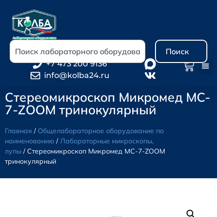
Поиск
0
+7 473 200 9136
info@kolba24.ru
Стереомикроскоп Микромед MC-
7-ZOOM тринокулярный
Главная
/
Общелабораторное оборудование по
наименованию
/
Лабораторные микроскопы,
лупы
/ Стереомикроскоп Микромед MC-7-ZOOM
тринокулярный