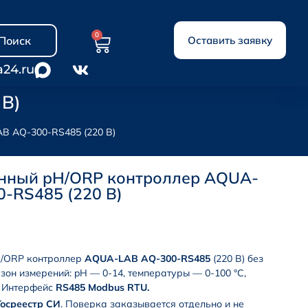
0
Поиск
Оставить заявку
a24.ru
В)
B AQ-300-RS485 (220 В)
ный pH/ORP контроллер AQUA-
-RS485 (220 В)
/ORP контроллер
AQUA-LAB AQ-300-RS485
(220 В) без
зон измерений: pH — 0-14, температуры — 0-100 °С,
 Интерфейс
RS485 Modbus RTU.
Госреестр СИ
. Поверка заказывается отдельно и не