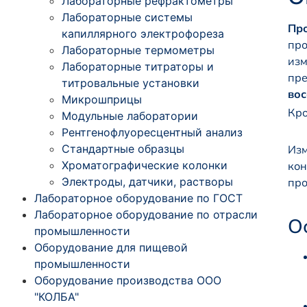
Лабораторные рефрактометры
Лабораторные системы
Пр
капиллярного электрофореза
про
Лабораторные термометры
изм
Лабораторные титраторы и
пр
титровальные установки
вос
Микрошприцы
Кро
Модульные лаборатории
Рентгенофлуоресцентный анализ
Стандартные образцы
Изм
Хроматографические колонки
кон
Электроды, датчики, растворы
про
Лабораторное оборудование по ГОСТ
Лабораторное оборудование по отрасли
О
промышленности
Оборудование для пищевой
промышленности
Оборудование производства ООО
"КОЛБА"