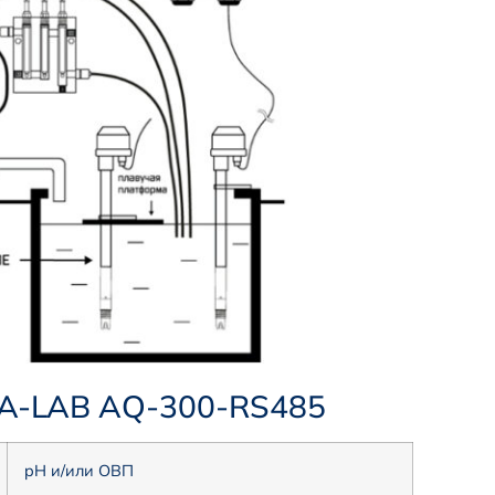
UA-LAB AQ-300-RS485
pH и/или ОВП