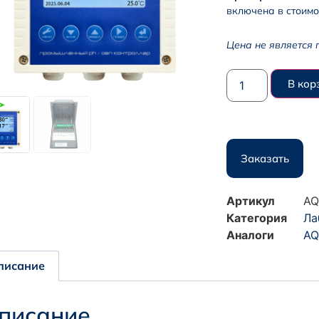
включена в стоимо
Цена не является 
В кор
Заказать
Артикул
AQ
Категория
Ла
Аналоги
AQ
писание
писание