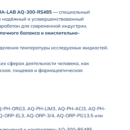
A-LAB AQ-300-RS485 —
специальный
й надёжный и усовершенствованный
зработан для современной индустрии,
лочного баланса и окислительно-
ределения температуры исследуемых жидкостей.
их сферах деятельности человека, как
еская, пищевая и фармацевтическая
Q-PH-ORG3, AQ-PH-LIM3, AQ-PH-ACI3, AQ-PH-
 AQ-ORP-EL3, AQ-ORP-3/4, AQ-ORP-PG13.5 или
одключений к контроллеру AQ-300-RS485