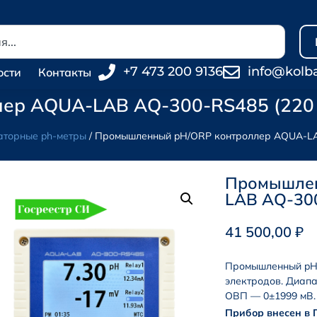
+7 473 200 9136
info@kolb
ости
Контакты
ер AQUA-LAB AQ-300-RS485 (220 
торные ph-метры
/ Промышленный pH/ORP контроллер AQUA-LA
Промышлен
LAB AQ-300
41 500,00
₽
Промышленный pH
электродов. Диапа
ОВП — 0±1999 мВ.
Прибор внесен в 