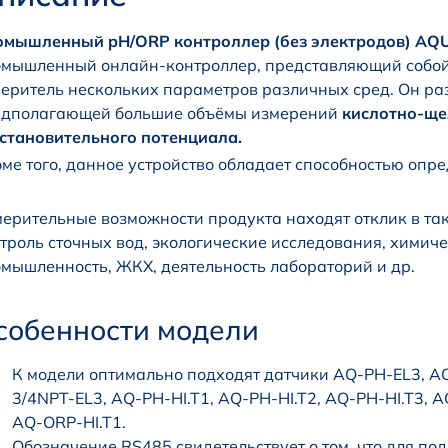
омышленный pH/ORP контроллер (без электродов)
AQU
мышленный онлайн-контроллер, представляющий собо
еритель нескольких параметров различных сред. Он ра
едполагающей большие объёмы измерений
кислотно-ще
становительного потенциала.
ме того, данное устройство обладает способностью оп
ерительные возможности продукта находят отклик в так
троль сточных вод, экологические исследования, химич
мышленность, ЖКХ, деятельность лабораторий и др.
собенности модели
К модели оптимально подходят датчики AQ-PH-EL3, A
3/4NPT-EL3, AQ-PH-HI.T1, AQ-PH-HI.T2, AQ-PH-HI.T3,
AQ-ORP-HI.T1.
Обозначение RS485 свидетельствует о том, что для п