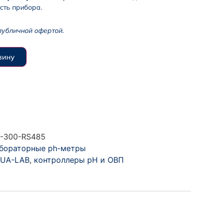
сть прибора.
публичной офертой.
зину
-300-RS485
бораторные ph-метры
UA-LAB
,
контроллеры pH и ОВП