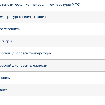
втоматическая компенсация температуры (АТС)
емпературная компенсация
ласс защиты
азмеры
абочий диапазон температуры
абочий диапазон влажности
ыходы
онтаж