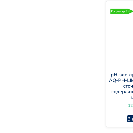
Мо
Би
Бы
pH-элек
AQ-PH-LI
сто
содержан
12
В 