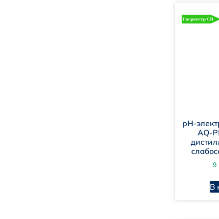
Ус
Бы
Ге
Со
Уд
Пр
pH-элек
AQ-P
дистил
слабос
9
Ла
В 
Пр
Си