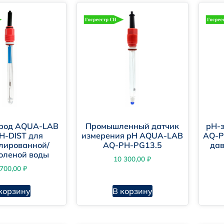
тойчивость к агрессивным средам.
стрый отклик и минимальная инерционность.
рметичность корпуса и защита от механических повреж
вместимость с интеллектуальными системами.
обство использования.
очность и адаптация к российским условиям.
трод AQUA-LAB
Промышленный датчик
pH-
H-DIST для
измерения pH AQUA-LAB
AQ-P
лированной/
AQ-PH-PG13.5
дав
оленой воды
10 300,00
₽
 700,00
₽
боратории.
корзину
В корзину
омышленность.
стемы водоподготовки и очистки.