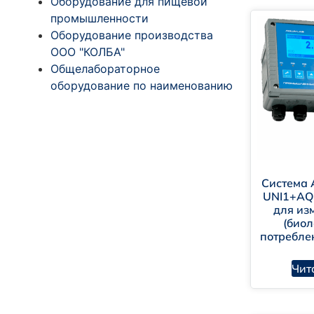
Оборудование для пищевой
промышленности
Пр
Оборудование производства
ООО "КОЛБА"
Эл
Общелабораторное
Ус
оборудование по наименованию
Вл
Ре
Ка
Вс
Система
Ср
UNI1+A
для из
(биол
потребле
Чит
Вы