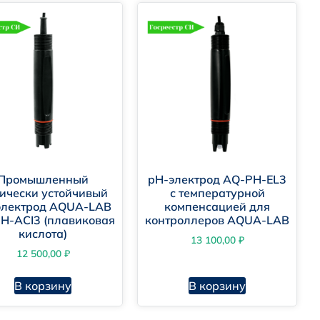
Промышленный
pH-электрод AQ-PH-EL3
ически устойчивый
с температурной
электрод AQUA-LAB
компенсацией для
H-ACI3 (плавиковая
контроллеров AQUA-LAB
кислота)
13 100,00
₽
12 500,00
₽
В корзину
В корзину