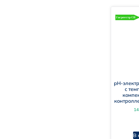
pH-элект
с тем
компе
контролл
14
В 