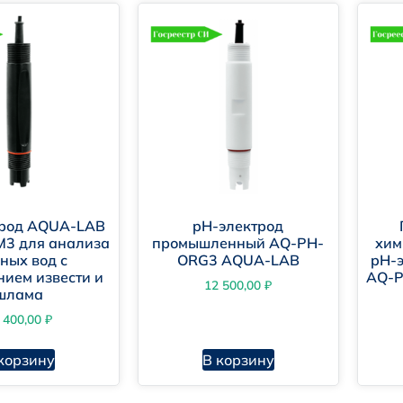
ниторинг сточных вод и экологических систем.
отехнологии и агрохимия.
товые и коммерческие системы.
трод AQUA-LAB
pH-электрод
M3 для анализа
промышленный AQ-PH-
хим
чных вод с
ORG3 AQUA-LAB
pH-
ием извести и
AQ-P
12 500,00
₽
шлама
 400,00
₽
корзину
В корзину