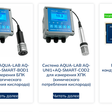
омышленные онлайн-контроллеры
ектроды
тановки водоподготовки
агомеры
фрактометры
либровочные растворы
помогательные товары
 AQUA-LAB AQ-
Система AQUA-LAB AQ-
едства для дезинфекции и гигиены
Q-SMART-BOD1
UNI1+AQ-SMART-COD2
конд
мерения БПК
для измерения ХПК
огического
(химического
ния кислорода)
потребления кислорода)
ать далее
Читать далее
сокая точность и стабильность измерений.