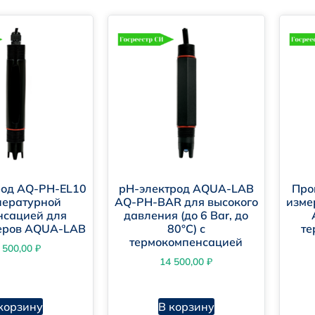
род AQ-PH-EL10
pH-электрод AQUA-LAB
Про
пературной
AQ-PH-BAR для высокого
изме
нсацией для
давления (до 6 Bar, до
еров AQUA-LAB
80°C) с
те
термокомпенсацией
 500,00
₽
14 500,00
₽
корзину
В корзину