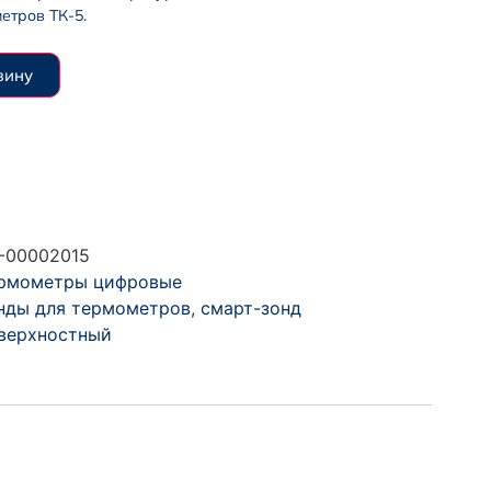
етров ТК-5.
зину
-00002015
рмометры цифровые
нды для термометров
,
смарт-зонд
верхностный