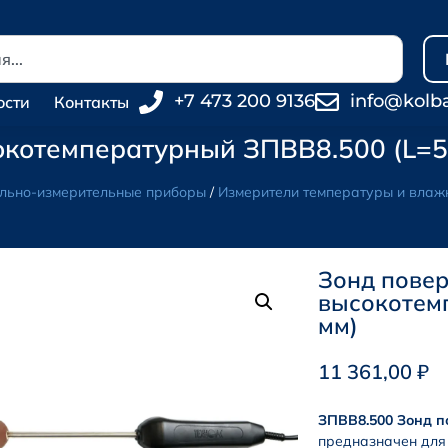
+7 473 200 9136
info@kolb
ости
Контакты
окотемпературный ЗПВВ8.500 (L=5
льно-измерительные приборы
/
Измерители температуры и влаж
Зонд пове
высокотем
мм)
11 361,00
₽
ЗПВВ8.500 Зонд 
предназначен для 