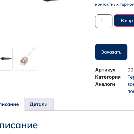
контактных термом
В кор
Заказать
Артикул
00
Категория
Те
Аналоги
зо
по
писание
Детали
писание