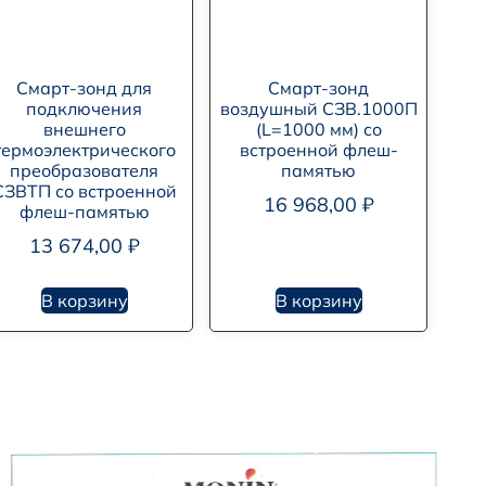
Смарт-зонд для
Смарт-зонд
подключения
воздушный СЗВ.1000П
внешнего
(L=1000 мм) со
термоэлектрического
встроенной флеш-
преобразователя
памятью
СЗВТП со встроенной
16 968,00
₽
флеш-памятью
13 674,00
₽
В корзину
В корзину