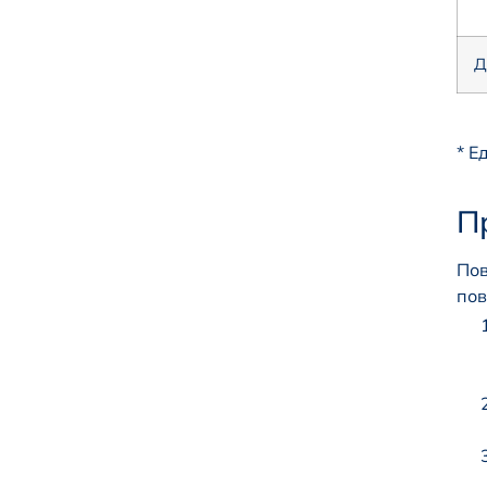
Д
* Е
П
Пов
пов