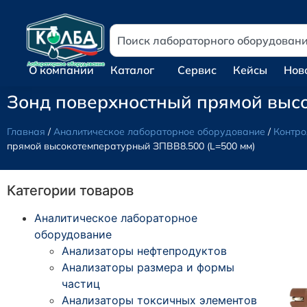
О компании
Каталог
Сервис
Кейсы
Нов
Зонд поверхностный прямой выс
Главная
/
Аналитическое лабораторное оборудование
/
Контро
прямой высокотемпературный ЗПВВ8.500 (L=500 мм)
Категории товаров
Аналитическое лабораторное
оборудование
Анализаторы нефтепродуктов
Анализаторы размера и формы
частиц
Анализаторы токсичных элементов