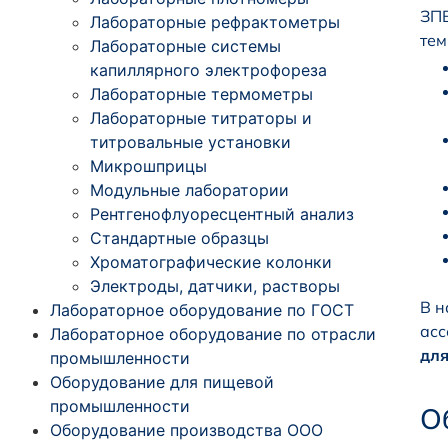
ЗПВ
Лабораторные рефрактометры
тем
Лабораторные системы
капиллярного электрофореза
Лабораторные термометры
Лабораторные титраторы и
титровальные установки
Микрошприцы
Модульные лаборатории
Рентгенофлуоресцентный анализ
Стандартные образцы
Хроматографические колонки
Электроды, датчики, растворы
В н
Лабораторное оборудование по ГОСТ
асс
Лабораторное оборудование по отрасли
для
промышленности
Оборудование для пищевой
промышленности
О
Оборудование производства ООО