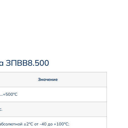
да ЗПВВ8.500
Значение
0…+500°С
с.
бсолютной ±2°С от -40 до +100°С;