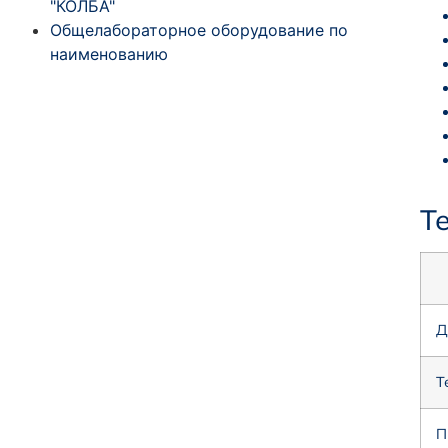
"КОЛБА"
Общелабораторное оборудование по
наименованию
Т
Д
Т
П