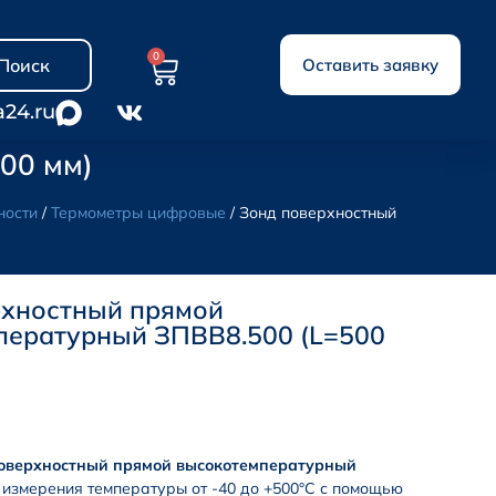
0
Поиск
Оставить заявку
a24.ru
00 мм)
ности
/
Термометры цифровые
/ Зонд поверхностный
рхностный прямой
пературный ЗПВВ8.500 (L=500
поверхностный прямой высокотемпературный
измерения температуры от -40 до +500°С с помощью