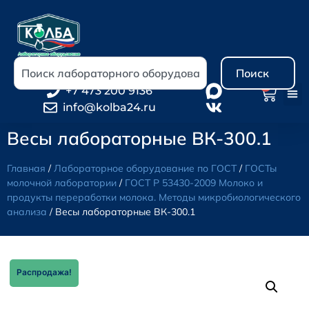
Поиск
0
+7 473 200 9136
info@kolba24.ru
Весы лабораторные ВК-300.1
Главная
/
Лабораторное оборудование по ГОСТ
/
ГОСТы
молочной лаборатории
/
ГОСТ Р 53430-2009 Молоко и
продукты переработки молока. Методы микробиологического
анализа
/ Весы лабораторные ВК-300.1
Распродажа!