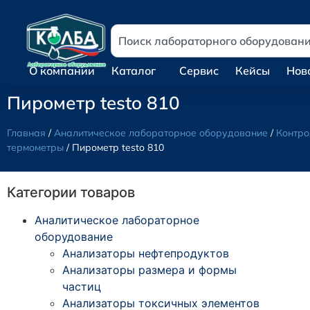
О компании
Каталог
Сервис
Кейсы
Нов
Пирометр testo 810
Главная
/
Аналитическое лабораторное оборудование
/
Контро
термометры
/ Пирометр testo 810
Категории товаров
Аналитическое лабораторное
оборудование
Анализаторы нефтепродуктов
Анализаторы размера и формы
частиц
Анализаторы токсичных элементов