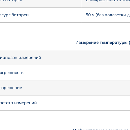
есурс батареи
50 ч (без подсветки 
Измерение температуры (
иапазон измерений
огрешность
азрешение
астота измерений