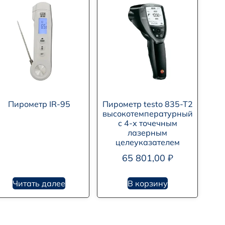
Пирометр IR-95
Пирометр testo 835-T2
высокотемпературный
с 4-х точечным
лазерным
целеуказателем
65 801,00
₽
Читать далее
В корзину