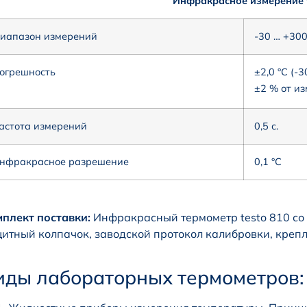
Инфракрасное измерение
иапазон измерений
-30 … +300
огрешность
±2,0 °C (-3
±2 % от из
астота измерений
0,5 с.
нфракрасное разрешение
0,1 °C
плект поставки:
Инфракрасный термометр testo 810 со
итный колпачок, заводской протокол калибровки, крепл
иды лабораторных термометров: