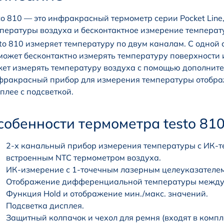
to 810 — это инфракрасный термометр серии Pocket Lin
пературы воздуха и бесконтактное измерение температ
to 810 измеряет температуру по двум каналам. С одной
может бесконтактно измерять температуру поверхности и
ет измерять температуру воздуха с помощью дополните
ракрасный прибор для измерения температуры отобра
плее с подсветкой.
собенности термометра testo 81
2-х канальный прибор измерения температуры с ИК-т
встроенным NTC термометром воздуха.
ИК-измерение с 1-точечным лазерным целеуказателем 
Отображение дифференциальной температуры между т
Функция Hold и отображение мин./макс. значений.
Подсветка дисплея.
Защитный колпачок и чехол для ремня (входят в комп