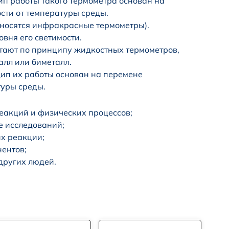
п работы такого термометра основан на
сти от температуры среды.
носятся инфракрасные термометры).
овня его светимости.
тают по принципу жидкостных термометров,
талл или биметалл.
ип их работы основан на перемене
туры среды.
еакций и физических процессов;
е исследований;
их реакции;
ентов;
других людей.