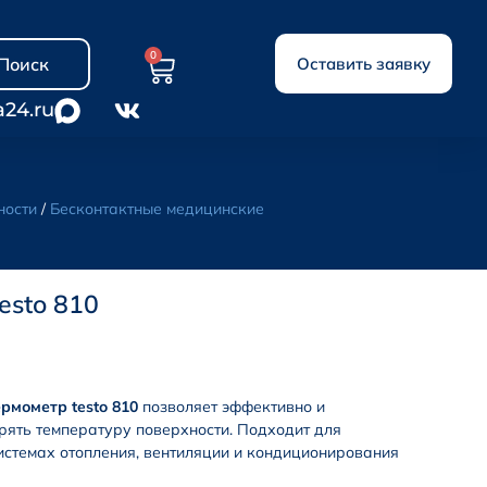
0
Поиск
Оставить заявку
a24.ru
ности
/
Бесконтактные медицинские
esto 810
мометр testo 810
позволяет эффективно и
рять температуру поверхности. Подходит для
истемах отопления, вентиляции и кондиционирования