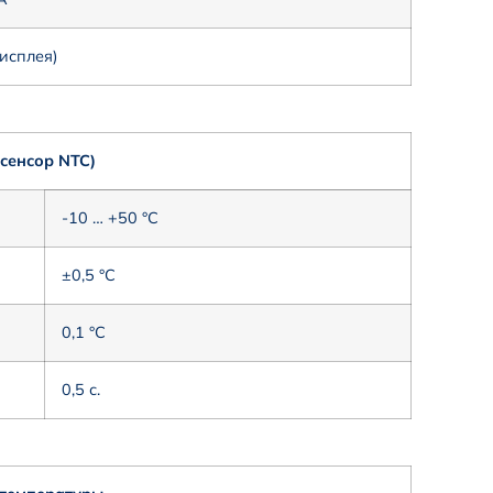
дисплея)
сенсор NTC)
-10 … +50 °C
±0,5 °C
0,1 °C
0,5 с.