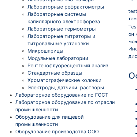
Лабораторные рефрактометры
tes
Лабораторные системы
тем
капиллярного электрофореза
Tes
Лабораторные термометры
он 
Лабораторные титраторы и
мож
титровальные установки
Инф
Микрошприцы
дис
Модульные лаборатории
Рентгенофлуоресцентный анализ
Стандартные образцы
О
Хроматографические колонки
Электроды, датчики, растворы
Лабораторное оборудование по ГОСТ
Лабораторное оборудование по отрасли
промышленности
Оборудование для пищевой
промышленности
Оборудование производства ООО