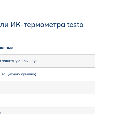
ли ИК-термометра testo
данные
 и защитную крышку)
л. защитную крышку)
А