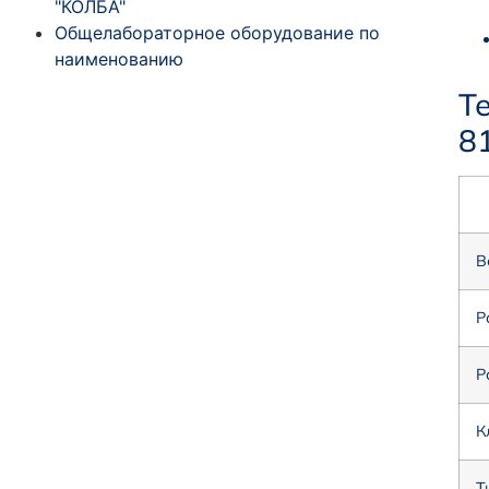
"КОЛБА"
Общелабораторное оборудование по
наименованию
Т
8
В
Р
Р
К
Т