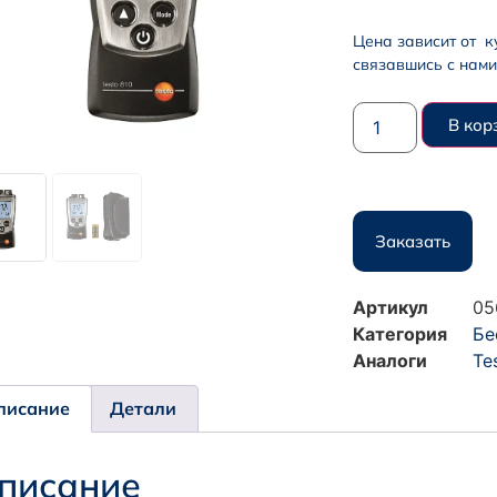
Цена зависит от к
связавшись с нами
В кор
Заказать
Артикул
05
Категория
Бе
Аналоги
Te
писание
Детали
писание