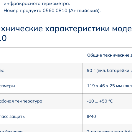
инфракрасного термометра.
Номер продукта 0560 0810 (Английский).
ехнические характеристики моде
10
Общие технические 
ес
90 г (вкл. батарейки
азмеры
119 x 46 x 25 мм (вк
абочая температура
-10 … +50 °C
ласс защиты
IP40
ип батареи
2 микроэлемента АА