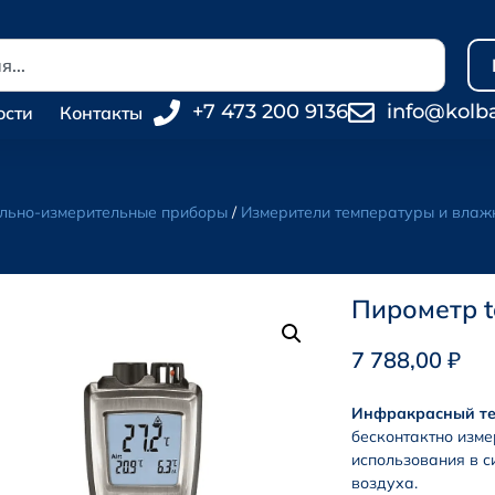
+7 473 200 9136
info@kolb
ости
Контакты
льно-измерительные приборы
/
Измерители температуры и влаж
Пирометр t
7 788,00
₽
Инфракрасный тер
бесконтактно изме
использования в с
воздуха.