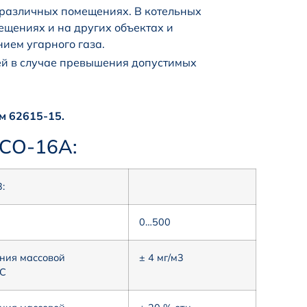
 различных помещениях. В котельных
ещениях и на других объектах и
ием угарного газа.
й в случае превышения допустимых
м 62615-15.
-СО-16А:
:
0…500
ния массовой
± 4 мг/м3
°С