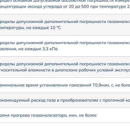
редел основной допускаемой абсолютной погрешности измере
онцентрации оксида углерода от 20 до 500 при температуре 2
ределы допускаемой дополнительной погрешности газоанализ
емпературы, на каждые 10 °С
ределы допускаемой дополнительной погрешности газоанализ
авления, на каждые 3,3 кПа
ределы допускаемой дополнительной погрешности газоанализ
тносительной влажности в диапазоне рабочих условий эксплу
оминальное время установления показаний Т0,9ном, с, не бол
екомендуемый расход газа в преобразователях с проточной ка
ремя прогрева газоанализатора, мин, не более