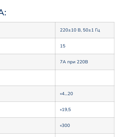
А:
220±10 В, 50±1 Гц
15
7A при 220B
«4…20
«19,5
«300