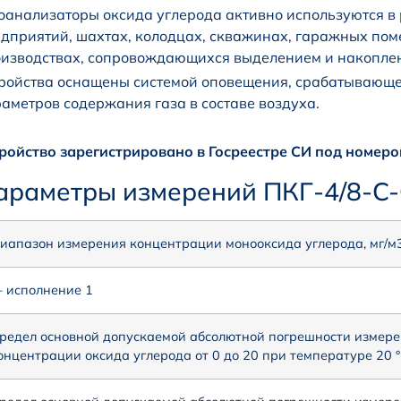
оанализаторы оксида углерода активно используются в
дприятий, шахтах, колодцах, скважинах, гаражных пом
изводствах, сопровождающихся выделением и накоплен
ройства оснащены системой оповещения, срабатывающе
аметров содержания газа в составе воздуха.
ройство зарегистрировано в Госреестре СИ под номеро
араметры измерений ПКГ-4/8-C
иапазон измерения концентрации монооксида углерода, мг/м3
 исполнение 1
редел основной допускаемой абсолютной погрешности измере
онцентрации оксида углерода от 0 до 20 при температуре 20 