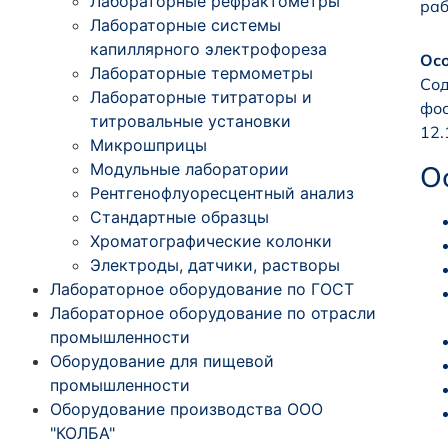
Лабораторные рефрактометры
раб
Лабораторные системы
капиллярного электрофореза
Ос
Лабораторные термометры
Сод
Лабораторные титраторы и
фос
титровальные установки
12.
Микрошприцы
Модульные лаборатории
О
Рентгенофлуоресцентный анализ
Стандартные образцы
Хроматографические колонки
Электроды, датчики, растворы
Лабораторное оборудование по ГОСТ
Лабораторное оборудование по отрасли
промышленности
Оборудование для пищевой
промышленности
Оборудование производства ООО
"КОЛБА"