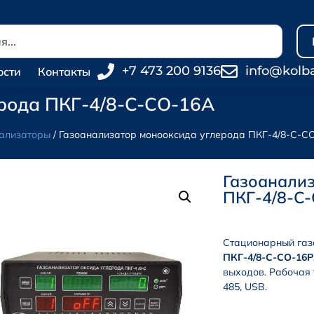
+7 473 200 9136
info@kolb
ости
Контакты
рода ПКГ-4/8-C-СО-16А
ализаторы
/ Газоанализатор монооксида углерода ПКГ-4/8-C-С
Газоанализ
ПКГ-4/8-C
Стационарный газо
ПКГ-4/8-C-СО-16Р
выходов. Рабочая 
485, USB.