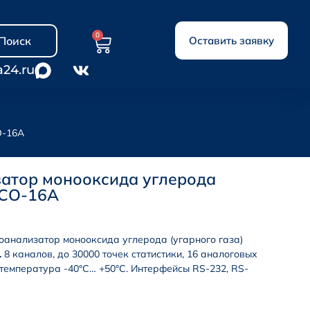
0
Поиск
Оставить заявку
a24.ru
О-16А
атор монооксида углерода
-СО-16А
анализатор монооксида углерода (угарного газа)
.
8 каналов, до 30000 точек статистики, 16 аналоговых
температура -40°С… +50°С. Интерфейсы RS-232, RS-