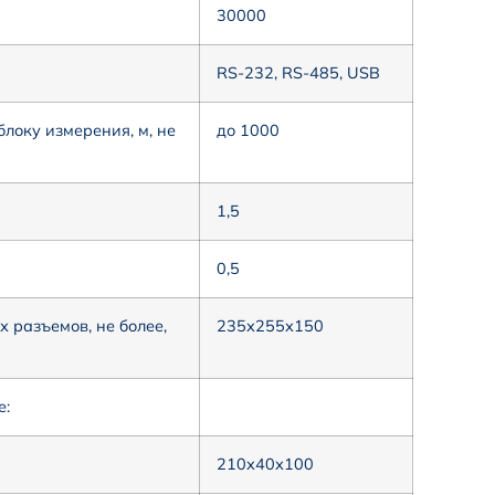
30000
RS-232, RS-485, USB
локу измерения, м, не
до 1000
1,5
0,5
 разъемов, не более,
235х255х150
е:
210х40х100