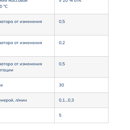
ния массовой
± 20 % отн.
0 °С
атора от изменения
0,5
атора от изменения
0,2
атора от изменения
0,5
атации
ее
30
мерой, л/мин
0,1…0,3
5