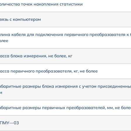
оличество точек накопления статистики
вязь с компьютером
лина кабеля для подключения первичного преобразователя к б
олее
асса блока измерения, не более, кг
асса первичного преобразователя, кг, не более
абаритные размеры блока измерения с учетом присоединенных
м
абаритные размеры первичных преобразователей, мм, не боле
ПМУ—03