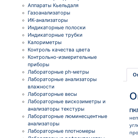
Аппараты Кьельдаля
Газоанализаторы
ИК-анализаторы
Индикаторные полоски
Индикаторные трубки
Калориметры
Контроль качества цвета
Контрольно-измерительные
приборы
Лабораторные ph-метры
О
Лабораторные анализаторы
влажности
О
Лабораторные весы
Лабораторные вискозиметры и
анализаторы текстуры
ПК
Лабораторные люминесцентные
неп
анализаторы
угл
Лабораторные плотномеры
про