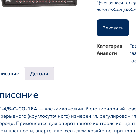
Цена зависит от к
нами любым удобн
Заказать
Категория
Га
Аналоги
га
га
писание
Детали
писание
Г-4/8-C-СО-16А
— восьмиканальный стационарный газо
рерывного (круглосуточного) измерения, регулировани
ерода. Применяется для оперативного контроля концент
мышленности, энергетике, сельском хозяйстве, при тран