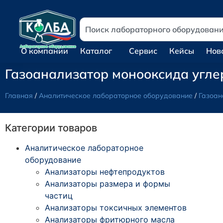
О компании
Каталог
Сервис
Кейсы
Нов
Газоанализатор монооксида угле
Главная
/
Аналитическое лабораторное оборудование
/
Газоан
Категории товаров
Аналитическое лабораторное
оборудование
Анализаторы нефтепродуктов
Анализаторы размера и формы
частиц
Анализаторы токсичных элементов
Анализаторы фритюрного масла