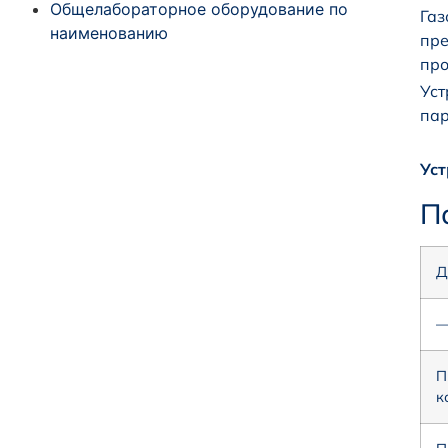
Общелабораторное оборудование по
Газ
наименованию
пре
про
Уст
пар
Уст
П
Д
—
П
к