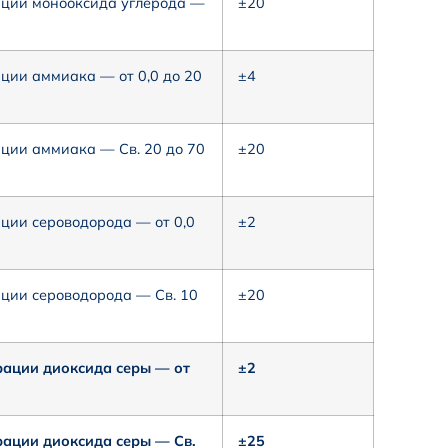
ации монооксида углерода —
±20
ции аммиака — от 0,0 до 20
±4
ции аммиака — Св. 20 до 70
±20
ции сероводорода — от 0,0
±2
ции сероводорода — Св. 10
±20
рации диоксида серы — от
±2
ации диоксида серы — Св.
±25