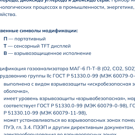
нологических процессах в промышленности, энергетике, 
яйства.
квенные символы модификации:
П
— портативный
Т
— сенсорный TFT дисплей
В
— взрывозащищенное исполнение
ификация газоанализатора МАГ-6 П-Т-В (O2, CO2, SO2
рудованию группы IIc ГОСТ Р 51330.0-99 (МЭК 60079-0-
выполнена с видом взрывозащиты «искробезопасная 
оболочка»,
имеет уровень взрывозащиты «взрывобезопасная», мар
соответствует ГОСТ Р 51330.0-99 (МЭК 60079-0-98), Г
Р 51330.10-99 (МЭК 60079-11-98),
может устанавливаться во взрывоопасных зонах помещ
ПУЭ, гл. 3.4. ПЭЭП и другим директивным документа
электрооборудования во взрывоопасных зонах.