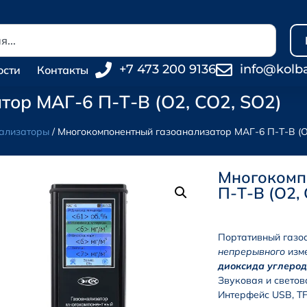
+7 473 200 9136
info@kolb
ости
Контакты
ор МАГ-6 П-Т-В (O2, CO2, SO2)
ализаторы
/ Многокомпонентный газоанализатор МАГ-6 П-Т-В (O
Многокомп
П-Т-В (O2,
Портативный газо
непрерывного
изме
диоксида углерод
Звуковая и светов
Интерфейс USB, TF