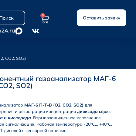
0
Поиск
Оставить заявку
a24.ru
2, CO2, SO2)
онентный газоанализатор МАГ-6
 CO2, SO2)
анализатор
МАГ-6 П-Т-В (O2, CO2, SO2)
для
рения и регистрации концентрации
диоксида серы,
а и кислорода
.
Взрывозащищенное исполнение.
ая сигнализация. Рабочая температура -20°С… +40°С.
T дисплей с сенсорной панелью.