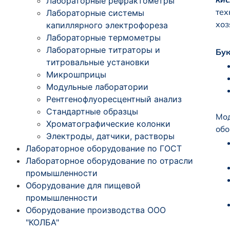
Лабораторные рефрактометры
тех
Лабораторные системы
хоз
капиллярного электрофореза
Лабораторные термометры
Лабораторные титраторы и
Бу
титровальные установки
Микрошприцы
Модульные лаборатории
Рентгенофлуоресцентный анализ
Стандартные образцы
Мод
Хроматографические колонки
обо
Электроды, датчики, растворы
Лабораторное оборудование по ГОСТ
Лабораторное оборудование по отрасли
промышленности
Оборудование для пищевой
промышленности
Оборудование производства ООО
"КОЛБА"