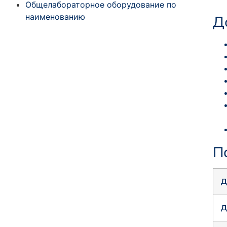
Общелабораторное оборудование по
наименованию
Д
П
Д
Д