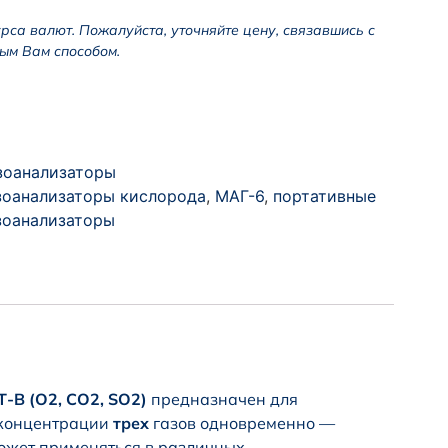
урса валют. Пожалуйста, уточняйте цену, связавшись с
ым Вам способом.
зоанализаторы
зоанализаторы кислорода
,
МАГ-6
,
портативные
зоанализаторы
-В (O2, CO2, SO2)
предназначен для
 концентрации
трех
газов одновременно —
жет применяться в различных