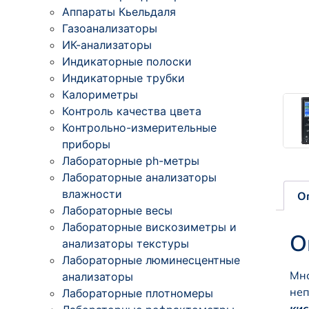
Аппараты Кьельдаля
Газоанализаторы
ИК-анализаторы
Индикаторные полоски
Индикаторные трубки
Калориметры
Контроль качества цвета
Контрольно-измерительные
приборы
Лабораторные ph-метры
Лабораторные анализаторы
влажности
О
Лабораторные весы
Лабораторные вискозиметры и
О
анализаторы текстуры
Лабораторные люминесцентные
Мно
анализаторы
неп
Лабораторные плотномеры
кис