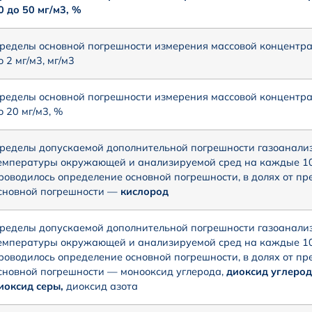
0 до 50 мг/м3, %
ределы основной погрешности измерения массовой концентра
о 2 мг/м3, мг/м3
ределы основной погрешности измерения массовой концентра
о 20 мг/м3, %
ределы допускаемой дополнительной погрешности газоанализ
емпературы окружающей и анализируемой сред на каждые 10°
роводилось определение основной погрешности, в долях от п
сновной погрешности —
кислород
ределы допускаемой дополнительной погрешности газоанализ
емпературы окружающей и анализируемой сред на каждые 10°
роводилось определение основной погрешности, в долях от п
сновной погрешности — монооксид углерода,
диоксид углеро
иоксид серы,
диоксид азота