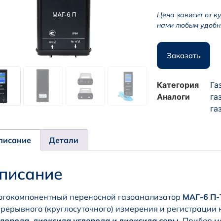
Цена зависит от к
нами любым удобн
Заказать
Категория
Га
Аналоги
га
га
писание
Детали
писание
гокомпонентный переносной газоанализатор
МАГ-6 П-Т
рерывного (круглосуточного) измерения и регистрации
лорода, диоксида углерода
и диоксида серы.
Прибор мо