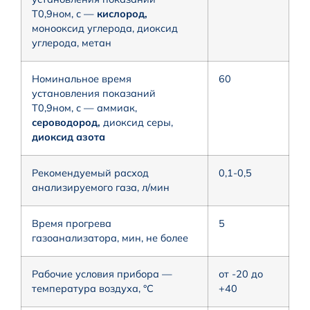
Т0,9ном, с —
кислород,
монооксид углерода, диоксид
углерода, метан
Номинальное время
60
установления показаний
Т0,9ном, с — аммиак,
сероводород,
диоксид серы,
диоксид азота
Рекомендуемый расход
0,1-0,5
анализируемого газа, л/мин
Время прогрева
5
газоанализатора, мин, не более
Рабочие условия прибора —
от -20 до
температура воздуха, °С
+40