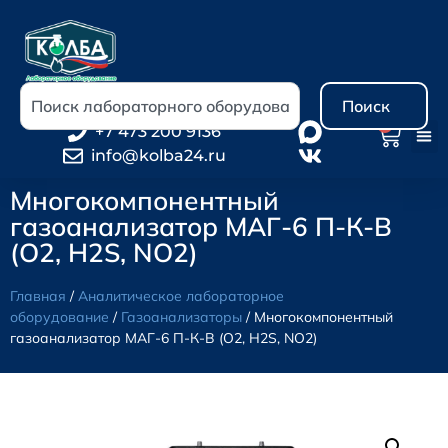
Поиск
0
+7 473 200 9136
info@kolba24.ru
Многокомпонентный
газоанализатор МАГ-6 П-К-В
(O2, H2S, NO2)
Главная
/
Аналитическое лабораторное
оборудование
/
Газоанализаторы
/ Многокомпонентный
газоанализатор МАГ-6 П-К-В (O2, H2S, NO2)