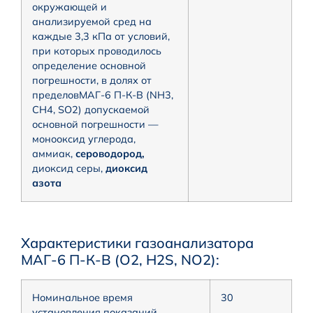
окружающей и
анализируемой сред на
каждые 3,3 кПа от условий,
при которых проводилось
определение основной
погрешности, в долях от
пределовМАГ-6 П-К-В (NH3,
CH4, SO2) допускаемой
основной погрешности —
монооксид углерода,
аммиак,
сероводород,
диоксид серы,
диоксид
азота
Характеристики газоанализатора
МАГ-6 П-К-В (O2, H2S, NO2):
Номинальное время
30
установления показаний