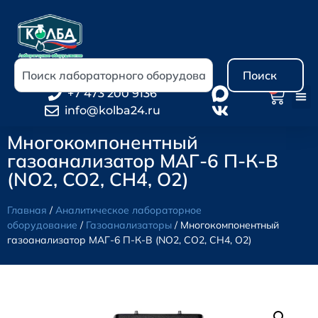
Поиск
0
+7 473 200 9136
info@kolba24.ru
Многокомпонентный
газоанализатор МАГ-6 П-К-В
(NO2, CO2, CH4, O2)
Главная
/
Аналитическое лабораторное
оборудование
/
Газоанализаторы
/ Многокомпонентный
газоанализатор МАГ-6 П-К-В (NO2, CO2, CH4, O2)