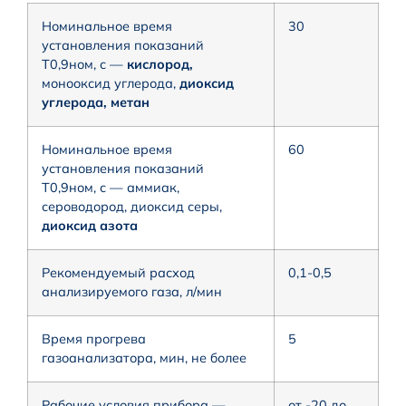
Номинальное время
30
установления показаний
Т0,9ном, с —
кислород,
монооксид углерода,
диоксид
углерода, метан
Номинальное время
60
установления показаний
Т0,9ном, с — аммиак,
сероводород, диоксид серы,
диоксид азота
Рекомендуемый расход
0,1-0,5
анализируемого газа, л/мин
Время прогрева
5
газоанализатора, мин, не более
Рабочие условия прибора —
от -20 до