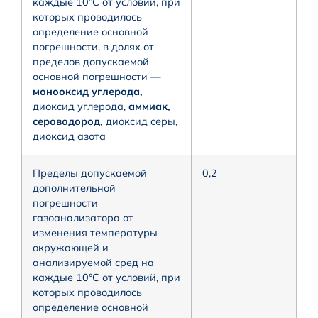
каждые 10°С от условий, при
которых проводилось
определение основной
погрешности, в долях от
пределов допускаемой
основной погрешности —
монооксид углерода,
диоксид углерода,
аммиак,
сероводород,
диоксид серы,
диоксид азота
Пределы допускаемой
0,2
дополнительной
погрешности
газоанализатора от
изменения температуры
окружающей и
анализируемой сред на
каждые 10°С от условий, при
которых проводилось
определение основной