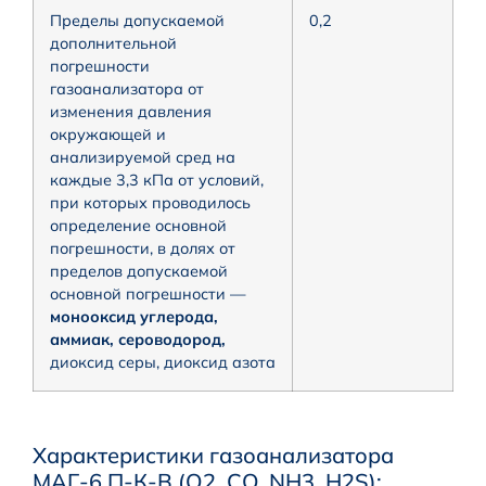
Пределы допускаемой
0,2
дополнительной
погрешности
газоанализатора от
изменения давления
окружающей и
анализируемой сред на
каждые 3,3 кПа от условий,
при которых проводилось
определение основной
погрешности, в долях от
пределов допускаемой
основной погрешности —
монооксид углерода,
аммиак, сероводород,
диоксид серы, диоксид азота
Характеристики газоанализатора
МАГ-6 П-К-В (О2, CO, NH3, H2S):