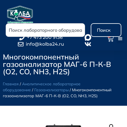
Поиск
0
+7 473 200 9136
info@kolba24.ru
Многокомпонентный
газоанализатор МАГ-6 П-К-В
(О2, CO, NH3, H2S)
Главная
/
Аналитическое лабораторное
оборудование
/
Газоанализаторы
/ Многокомпонентный
газоанализатор МАГ-6 П-К-В (О2, CO, NH3, H2S)