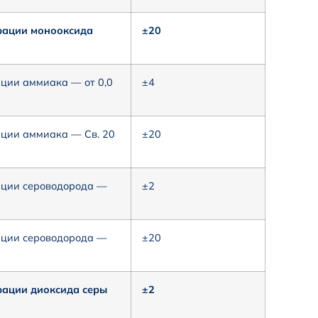
рации монооксида
±20
ции аммиака — от 0,0
±4
ации аммиака — Св. 20
±20
ации сероводорода —
±2
ации сероводорода —
±20
рации диоксида серы
±2