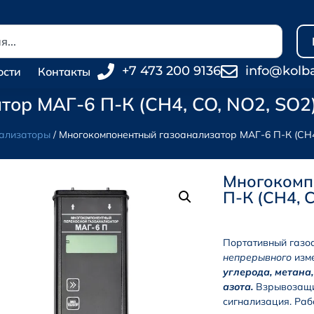
+7 473 200 9136
info@kolb
ости
Контакты
ор МАГ-6 П-К (CH4, CO, NO2, SO2
ализаторы
/ Многокомпонентный газоанализатор МАГ-6 П-К (CH4
Многокомп
П-К (CH4, 
Портативный газо
непрерывного
изме
углерода, метана
азота
.
Взрывозащищ
сигнализация. Раб