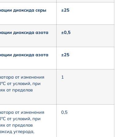
рации диоксида серы
±25
рации диоксида азота
±0,5
рации диоксида азота
±25
атора от изменения
1
С от условий, при
ях от пределов
атора от изменения
0,5
С от условий, при
ях от пределов
оксид углерода,