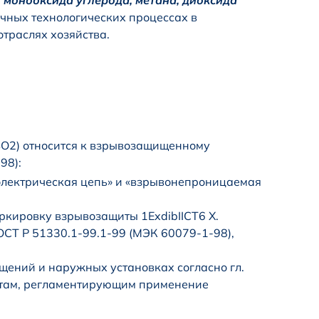
и
монооксида углерода, метана, диоксида
чных технологических процессах в
отраслях хозяйства.
SO2) относится к взрывозащищенному
98):
электрическая цепь» и «взрывонепроницаемая
ркировку взрывозащиты 1ExdibIICT6 X.
ОСТ Р 51330.1-99.1-99 (МЭК 60079-1-98),
щений и наружных установках согласно гл.
ентам, регламентирующим применение