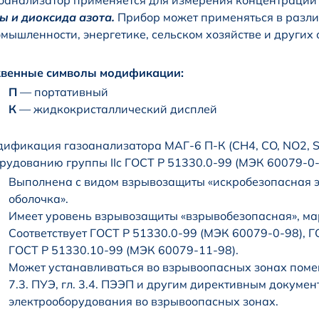
оанализатор применяется для измерения концентраци
ы и диоксида азота.
Прибор может применяться в разли
мышленности, энергетике, сельском хозяйстве и других 
квенные символы модификации:
П
— портативный
К
— жидкокристаллический дисплей
ификация газоанализатора МАГ-6 П-К (CH4, CO, NO2, 
рудованию группы IIc ГОСТ Р 51330.0-99 (МЭК 60079-0-
Выполнена с видом взрывозащиты «искробезопасная 
оболочка».
Имеет уровень взрывозащиты «взрывобезопасная», ма
Соответствует ГОСТ Р 51330.0-99 (МЭК 60079-0-98), Г
ГОСТ Р 51330.10-99 (МЭК 60079-11-98).
Может устанавливаться во взрывоопасных зонах поме
7.3. ПУЭ, гл. 3.4. ПЭЭП и другим директивным докум
электрооборудования во взрывоопасных зонах.