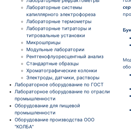
Газ
Лабораторные рефрактометры
сер
Лабораторные системы
про
капиллярного электрофореза
Лабораторные термометры
Лабораторные титраторы и
Бу
титровальные установки
Микрошприцы
Модульные лаборатории
Рентгенофлуоресцентный анализ
Мод
Стандартные образцы
обо
Хроматографические колонки
Электроды, датчики, растворы
Лабораторное оборудование по ГОСТ
Лабораторное оборудование по отрасли
промышленности
Оборудование для пищевой
промышленности
Оборудование производства ООО
"КОЛБА"