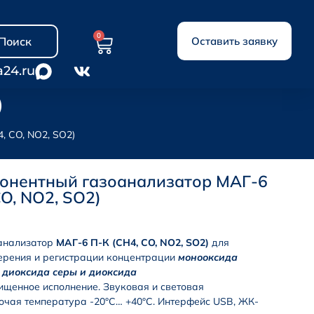
0
Поиск
Оставить заявку
a24.ru
)
, CO, NO2, SO2)
онентный газоанализатор МАГ-6
CO, NO2, SO2)
анализатор
МАГ-6 П-К (CH4, CO, NO2, SO2)
для
рения и регистрации концентрации
монооксида
, диоксида серы и диоксида
енное исполнение. Звуковая и световая
очая температура -20°С… +40°С. Интерфейс USB, ЖК-