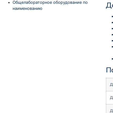
Общелабораторное оборудование по
Д
наименованию
П
Д
Д
Д