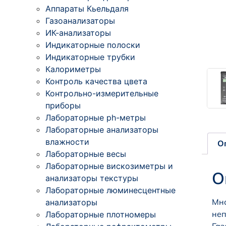
Аппараты Кьельдаля
Газоанализаторы
ИК-анализаторы
Индикаторные полоски
Индикаторные трубки
Калориметры
Контроль качества цвета
Контрольно-измерительные
приборы
Лабораторные ph-метры
Лабораторные анализаторы
влажности
О
Лабораторные весы
Лабораторные вискозиметры и
О
анализаторы текстуры
Лабораторные люминесцентные
Мно
анализаторы
неп
Лабораторные плотномеры