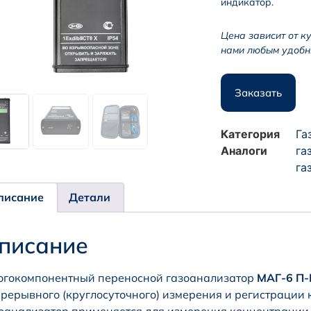
индикатор.
Цена зависит от к
нами любым удобн
Заказать
Категория
Га
Аналоги
га
га
писание
Детали
писание
гокомпонентный переносной газоанализатор
МАГ-6 П-К
рерывного (круглосуточного) измерения и регистрации 