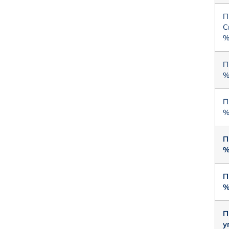
П
С
П
%
П
%
П
П
%
П
у