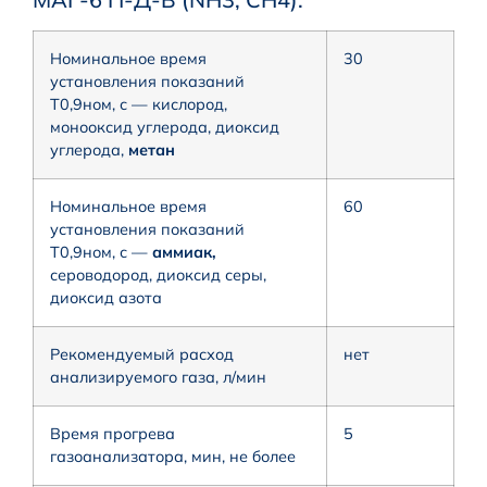
Номинальное время
30
установления показаний
Т0,9ном, с — кислород,
монооксид углерода, диоксид
углерода,
метан
Номинальное время
60
установления показаний
Т0,9ном, с —
аммиак,
сероводород, диоксид серы,
диоксид азота
Рекомендуемый расход
нет
анализируемого газа, л/мин
Время прогрева
5
газоанализатора, мин, не более