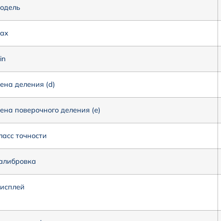
одель
ax
in
ена деления (d)
ена поверочного деления (e)
ласс точности
алибровка
исплей