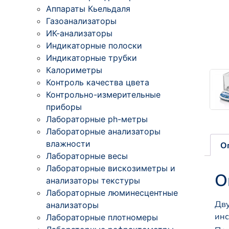
Аппараты Кьельдаля
Газоанализаторы
ИК-анализаторы
Индикаторные полоски
Индикаторные трубки
Калориметры
Контроль качества цвета
Контрольно-измерительные
приборы
Лабораторные ph-метры
Лабораторные анализаторы
влажности
О
Лабораторные весы
Лабораторные вискозиметры и
О
анализаторы текстуры
Лабораторные люминесцентные
Дв
анализаторы
инс
Лабораторные плотномеры