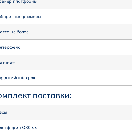
азмер платформы
абаритные размеры
асса не более
нтерфейс
итание
арантийный срок
омплект поставки:
есы
латформа Ø80 мм