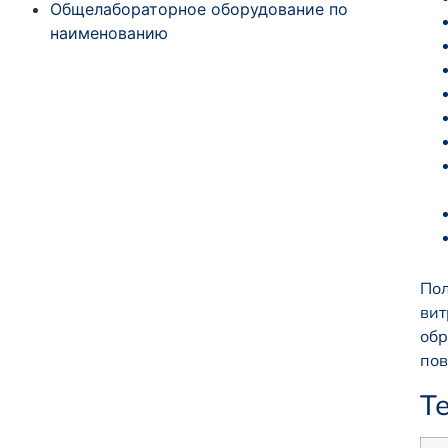
Общелабораторное оборудование по
наименованию
По
ви
обр
пов
Т