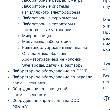
Лабораторные рефрактометры
При
Лабораторные системы
вну
капиллярного электрофореза
Лабораторные термометры
Мод
Лабораторные титраторы и
упр
титровальные установки
Про
Микрошприцы
рез
Модульные лаборатории
инс
Рентгенофлуоресцентный анализ
кон
Стандартные образцы
Хроматографические колонки
Тре
Электроды, датчики, растворы
вес
Лабораторное оборудование по ГОСТ
Вес
Лабораторное оборудование по отрасли
цен
промышленности
взв
Оборудование для пищевой
промышленности
Ф
Оборудование производства ООО
"КОЛБА"