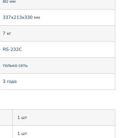
80 мм
337x213x330 мм
7 кг
RS-232C
только сеть
3 года
1 шт
1 шт