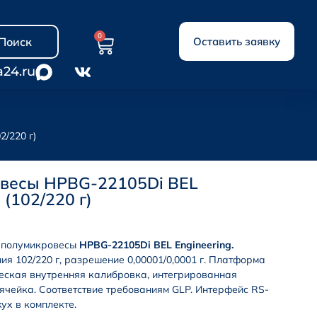
0
Поиск
Оставить заявку
a24.ru
/220 г)
весы HPBG-22105Di BEL
 (102/220 г)
 полумикровесы
HPBG-22105Di BEL Engineering.
я 102/220 г, разрешение 0,00001/0,0001 г. Платформа
еская внутренняя калибровка, интегрированная
ячейка. Соответствие требованиям GLP. Интерфейс RS-
ух в комплекте.