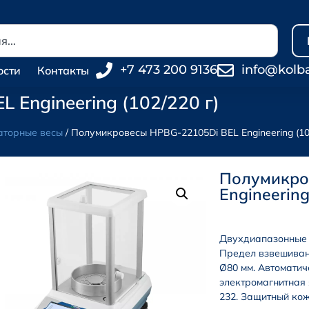
+7 473 200 9136
info@kolb
ости
Контакты
Engineering (102/220 г)
аторные весы
/ Полумикровесы HPBG-22105Di BEL Engineering (102
Полумикро
Engineering
Двухдиапазонные
Предел взвешивани
Ø80 мм. Автоматич
электромагнитная 
232. Защитный кож