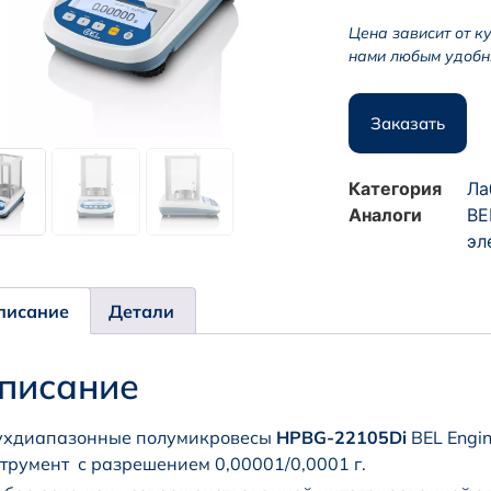
Цена зависит от к
нами любым удобн
Заказать
Категория
Ла
Аналоги
BE
эл
писание
Детали
писание
ухдиапазонные полумикровесы
HPBG-22105Di
BEL Engi
трумент с разрешением 0,00001/0,0001 г.