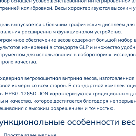
бор оснащен усовершенствованной интегрированной эл
тренней калибровкой. Весы характеризуются высоким у
ель выпускается с большим графическим дисплеем для 
авления расширенным функционалом устройства.
граммное обеспечение весов содержит большой набор 
ультатов измерений в стандарте GLP и множество удоб
трументом для использования в лабораториях, исследов
троле качества.
хдверная ветрозащитная витрина весов, изготовленная 
овой камеры со всех сторон. В стандартной комплектац
ы HPBG-1265Di-ION характеризуются традиционным для
ы и качества, которое достигается благодаря непреры
ешивания с высоким разрешением и точностью.
ункциональные особенности вес
Простое взвешивание