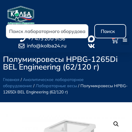
Поиск
0
+7 473 200 9136
info@kolba24.ru
Полумикровесы HPBG-1265Di
BEL Engineering (62/120 г)
Главная
/
Аналитическое лабораторное
оборудование
/
Лабораторные весы
/ Полумикровесы HPBG-
1265Di BEL Engineering (62/120 г)