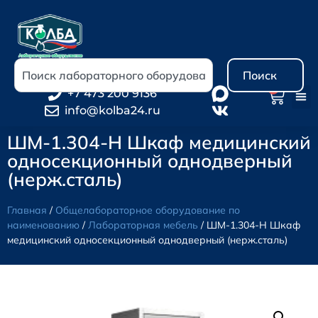
Поиск
0
+7 473 200 9136
info@kolba24.ru
ШМ-1.304-Н Шкаф медицинский
односекционный однодверный
(нерж.сталь)
Главная
/
Общелабораторное оборудование по
наименованию
/
Лабораторная мебель
/ ШМ-1.304-Н Шкаф
медицинский односекционный однодверный (нерж.сталь)