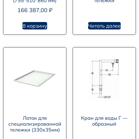
(755*510*860 мм)
тележки
166 387,00
₽
В корзину
Читать далее
Лоток для
Кран для воды Г —
специализированной
образный
тележки (330х35мм)