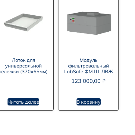
Лоток для
Модуль
универсальной
фильтровальный
тележки (370х65мм)
LabSafe ФМ.Ш-ЛВЖ
123 000,00
₽
Читать далее
В корзину