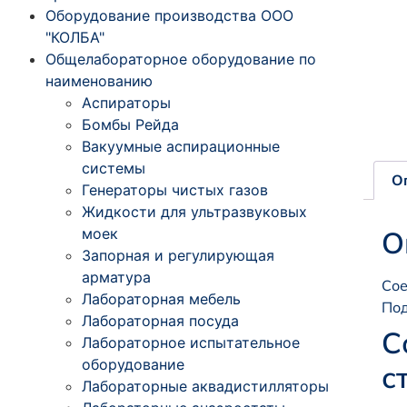
Оборудование производства ООО
"КОЛБА"
Общелабораторное оборудование по
наименованию
Аспираторы
Бомбы Рейда
Вакуумные аспирационные
системы
О
Генераторы чистых газов
Жидкости для ультразвуковых
моек
О
Запорная и регулирующая
арматура
Сое
Лабораторная мебель
Под
Лабораторная посуда
С
Лабораторное испытательное
оборудование
с
Лабораторные аквадистилляторы