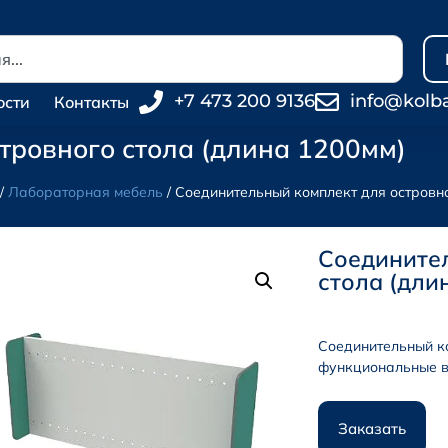
+7 473 200 9136
info@kolb
ости
Контакты
тровного стола (длина 1200мм)
/
Лабораторная мебель
/ Соединительный комплект для островно
Соединител
стола (дли
Соединительный ко
функциональные в
Заказать