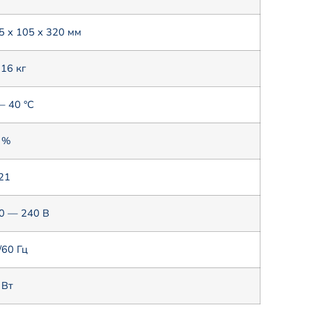
5 x 105 x 320 мм
216 кг
— 40 °C
 %
 21
0 — 240 В
/60 Гц
 Вт