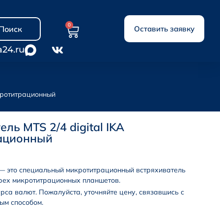
0
Поиск
Оставить заявку
a24.ru
икротитрационный
ль MTS 2/4 digital IKA
ационный
KA — это специальный микротитрационный встряхиватель
ырех микротитрационных планшетов.
урса валют. Пожалуйста, уточняйте цену, связавшись с
ым способом.