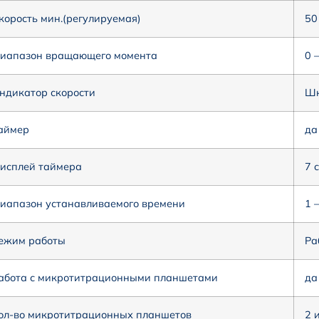
корость мин.(регулируемая)
50
иапазон вращающего момента
0 
ндикатор скорости
Шк
аймер
да
исплей таймера
7 
иапазон устанавливаемого времени
1 
ежим работы
Ра
абота с микротитрационными планшетами
да
ол-во микротитрационных планшетов
2 