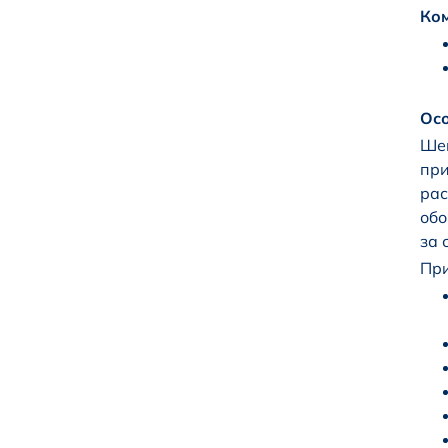
Ком
Осо
Шей
при
рас
обо
за 
При