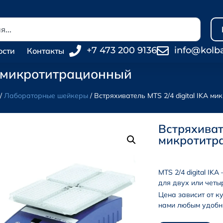
+7 473 200 9136
info@kolb
ости
Контакты
KA микротитрационный
/
Лабораторные шейкеры
/ Встряхиватель MTS 2/4 digital IKA м
Встряхивате
микротитр
MTS 2/4 digital I
для двух или чет
Цена зависит от к
нами любым удобн