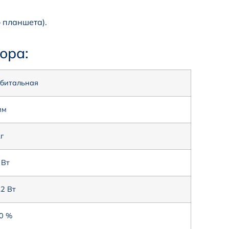
.
 планшета).
ора:
битальная
мм
кг
 Вт
.2 Вт
0 %