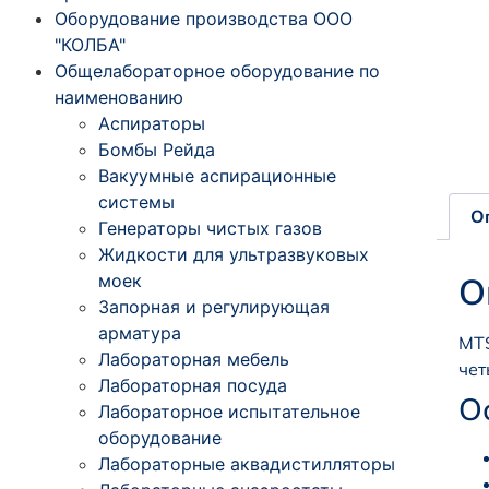
Оборудование производства ООО
"КОЛБА"
Общелабораторное оборудование по
наименованию
Аспираторы
Бомбы Рейда
Вакуумные аспирационные
системы
О
Генераторы чистых газов
Жидкости для ультразвуковых
моек
О
Запорная и регулирующая
арматура
MTS
Лабораторная мебель
чет
Лабораторная посуда
О
Лабораторное испытательное
оборудование
Лабораторные аквадистилляторы