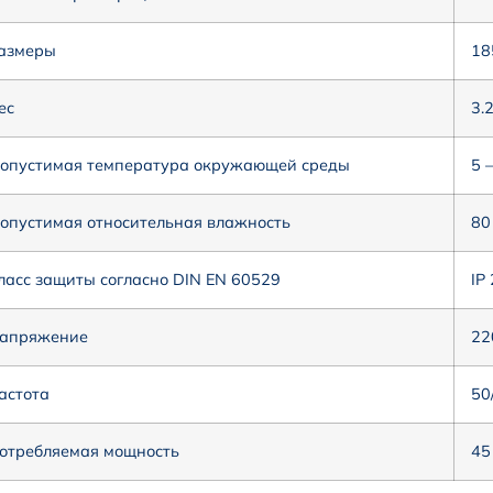
азмеры
18
ес
3.
опустимая температура окружающей среды
5 
опустимая относительная влажность
80
ласс защиты согласно DIN EN 60529
IP
апряжение
22
астота
50
отребляемая мощность
45