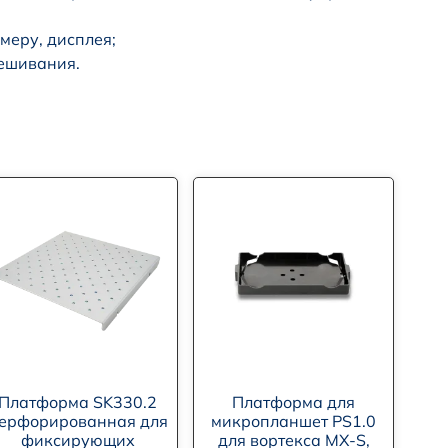
меру, дисплея;
ешивания.
Платформа SK330.2
Платформа для
ерфорированная для
микропланшет PS1.0
фиксирующих
для вортекса MX-S,