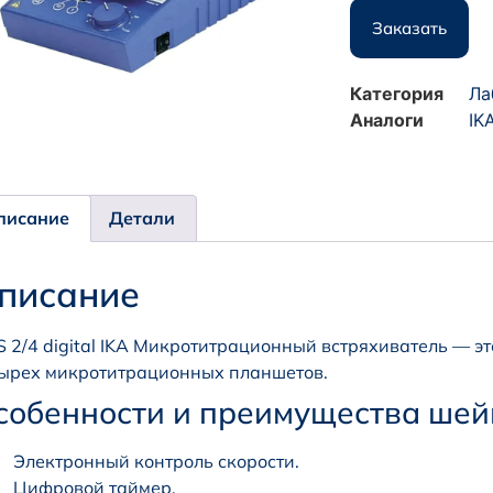
Заказать
Категория
Ла
Аналоги
IK
писание
Детали
писание
 2/4 digital IKA Микротитрационный встряхиватель — э
ырех микротитрационных планшетов.
собенности и преимущества шейке
Электронный контроль скорости.
Цифровой таймер.