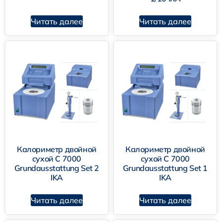
ULTRA-TURRAX
Читать далее
Читать далее
STARVISC
Масляные бани
Сухие нагревательные блоки
Нагревательные плитки
Калориметр двойной
Калориметр двойной
сухой C 7000
сухой C 7000
Центрифуги
Grundausstattung Set 2
Grundausstattung Set 1
Ротационные испарители
IKA
IKA
Читать далее
Читать далее
Биореакторы