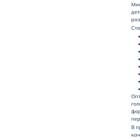
Мик
дет
раз
Ста
Опт
гол
фор
пер
В п
кач