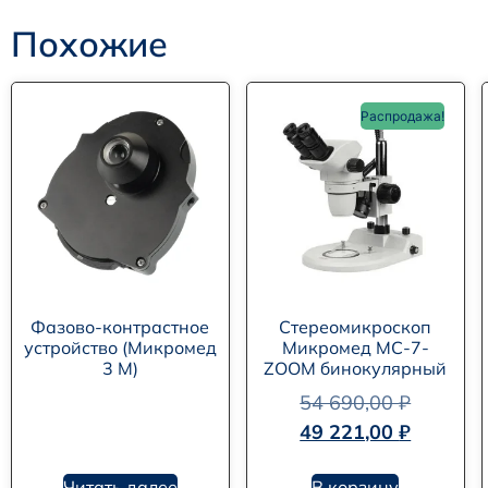
Похожие
Распродажа!
Фазово-контрастное
Стереомикроскоп
устройство (Микромед
Микромед MC-7-
3 M)
ZOOM бинокулярный
54 690,00
₽
49 221,00
₽
Читать далее
В корзину