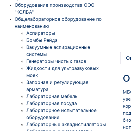
Оборудование производства ООО
"КОЛБА"
Общелабораторное оборудование по
наименованию
Аспираторы
Бомбы Рейда
Вакуумные аспирационные
системы
О
Генераторы чистых газов
Жидкости для ультразвуковых
моек
О
Запорная и регулирующая
арматура
МБС
Лабораторная мебель
уве
Лабораторная посуда
кор
Лабораторное испытательное
под
оборудование
био
Лабораторные аквадистилляторы
нап