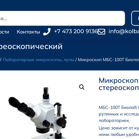
+7 473 200 9136
info@kolb
ости
Контакты
реоскопический
/
Лабораторные микроскопы, лупы
/ Микроскоп МБС-100Т Биола
Микроскоп
стереоско
МБС-100Т Биолаб 
рутинных и исслед
лабораториях.
Цена зависит от к
нами любым удобн