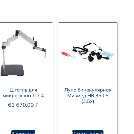
Штатив для
Лупа бинокулярная
микроскопа TD-4
Микмед HR 350 S
(3,5х)
61 670,00
₽
В корзину
Читать далее