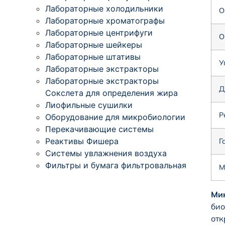
Лабораторные холодильники
О
Лабораторные хроматографы
Лабораторные центрифуги
О
Лабораторные шейкеры
Лабораторные штативы
У
Лабораторные экстракторы
Лабораторные экстракторы
Д
Сокслета для определения жира
Лиофильные сушилки
Р
Оборудование для микробиологии
Перекачивающие системы
Реактивы Фишера
Г
Системы увлажнения воздуха
Фильтры и бумага фильтровальная
М
Ми
био
отк