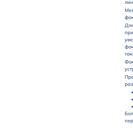
лин
Мех
фок
Для
при
уве
фок
так
Фок
уст
Пре
раз
Бол
пер