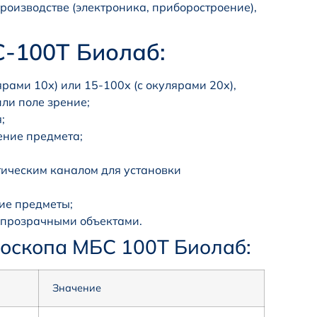
роизводстве (электроника, приборостроение),
-100Т Биолаб:
рами 10х) или 15-100х (с окулярами 20х),
ли поле зрение;
;
ение предмета;
тическим каналом для установки
ие предметы;
с прозрачными объектами.
роскопа МБС 100Т Биoлaб:
Значение