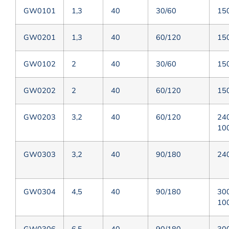
GW0101
1,3
40
30/60
15
GW0201
1,3
40
60/120
15
GW0102
2
40
30/60
15
GW0202
2
40
60/120
15
GW0203
3,2
40
60/120
24
10
GW0303
3,2
40
90/180
24
GW0304
4,5
40
90/180
30
10
GW0306
6,5
40
90/180
30