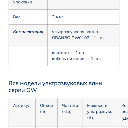
упаковки
Вес
2,4 кг
Комплектация
ультразвуковая ванна
GRANBO GW0102 – 1 шт.
корзина — 1 шт.
кабель питания — 1 шт.
Все модели ультразвуковых ванн
серии GW
Артикул
Объем
Частота
Мощность
Ра
(л)
(кГц)
ультразвука
ре
(Вт)
(Д