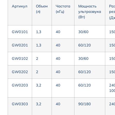
Артикул
Объем
Частота
Мощность
Ра
(л)
(кГц)
ультразвука
ре
(Вт)
(Д
GW0101
1,3
40
30/60
15
GW0201
1,3
40
60/120
15
GW0102
2
40
30/60
15
GW0202
2
40
60/120
15
GW0203
3,2
40
60/120
24
10
GW0303
3,2
40
90/180
24