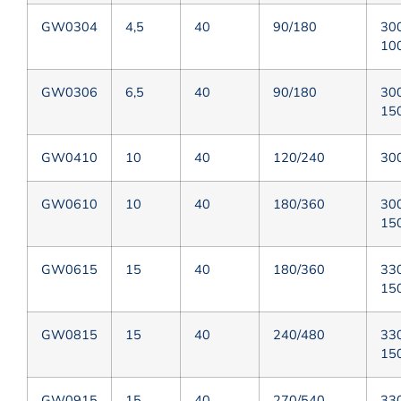
GW0304
4,5
40
90/180
30
10
GW0306
6,5
40
90/180
30
15
GW0410
10
40
120/240
30
GW0610
10
40
180/360
30
15
GW0615
15
40
180/360
33
15
GW0815
15
40
240/480
33
15
GW0915
15
40
270/540
33