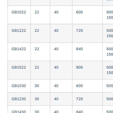
GB1022
22
40
600
50
15
GB1222
22
40
720
50
15
GB1422
22
40
840
50
15
GB1522
22
40
900
50
15
GB1030
30
40
600
50
GB1230
30
40
720
50
GВ1430
30
40
840
50