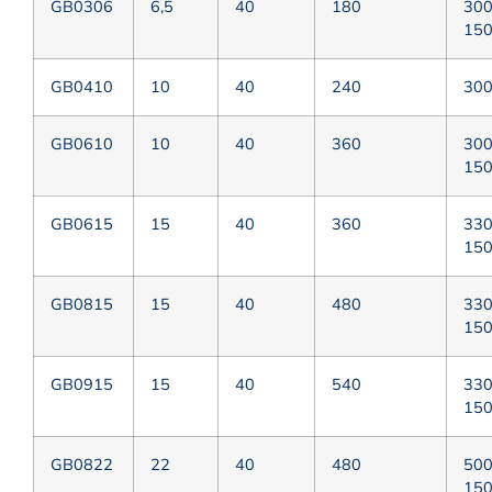
GВ0306
6,5
40
180
30
15
GВ0410
10
40
240
30
GВ0610
10
40
360
30
15
GВ0615
15
40
360
33
15
GВ0815
15
40
480
33
15
GВ0915
15
40
540
33
15
GВ0822
22
40
480
50
15