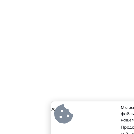
Мы ис
файлы
нашего
Продо
сайт,