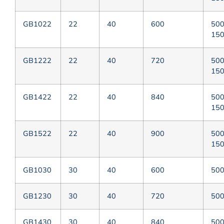
GB1022
22
40
600
50
15
GB1222
22
40
720
50
15
GB1422
22
40
840
50
15
GB1522
22
40
900
50
15
GB1030
30
40
600
50
GB1230
30
40
720
50
GВ1430
30
40
840
50