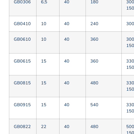
GВ0306
6,5
40
180
30
15
GВ0410
10
40
240
30
GВ0610
10
40
360
30
15
GВ0615
15
40
360
33
15
GВ0815
15
40
480
33
15
GВ0915
15
40
540
33
15
GВ0822
22
40
480
50
15