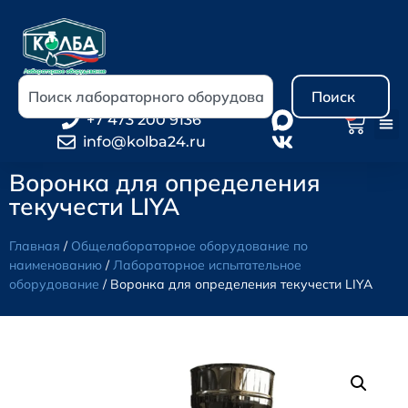
Поиск
0
+7 473 200 9136
info@kolba24.ru
Воронка для определения
текучести LIYA
Главная
/
Общелабораторное оборудование по
наименованию
/
Лабораторное испытательное
оборудование
/ Воронка для определения текучести LIYA