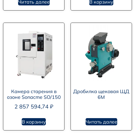
Читать далее
В корзину
Камера старения в
Дробилка щековая ЩД
озоне Sonacme SO/150
6М
2 857 594,74
₽
В корзину
Читать далее