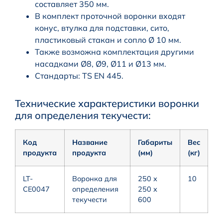
составляет 350 мм.
В комплект проточной воронки входят
конус, втулка для подставки, сито,
пластиковый стакан и сопло Ø 10 мм.
Также возможна комплектация другими
насадками Ø8, Ø9, Ø11 и Ø13 мм.
Стандарты: TS EN 445.
Технические характеристики воронки
для определения текучести:
Код
Название
Габариты
Вес
продукта
продукта
(мм)
(кг)
LT-
Воронка для
250 х
10
CE0047
определения
250 х
текучести
600