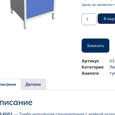
Цена не является 
В кор
Заказать
Артикул
03
Категория
Ла
Аналоги
ту
писание
Детали
писание
З 6001
— Тумба модульная стационарная с мойкой испо