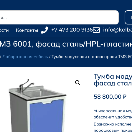
+7 473 200 9136
info@kolb
ости
Контакты
МЗ 6001, фасад сталь/HPL-пласти
/
Лабораторная мебель
/ Тумба модульная стационарная ТМЗ 60
Тумба моду
фасад стал
58 800,00
₽
Универсальная мо
обеспечит удобств
Возможно исполнен
порошковым покр