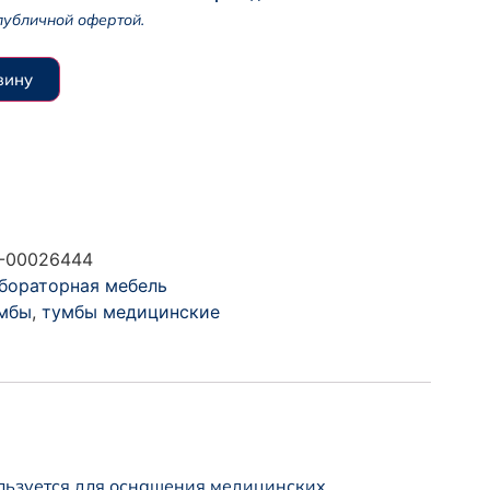
публичной офертой.
зину
-00026444
бораторная мебель
мбы
,
тумбы медицинские
льзуется для оснащения медицинских