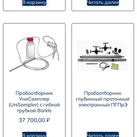
В корзину
Читать далее
Пробоотборник
Пробоотборник
УниСамплер
глубинный проточный
(UniSampler) с гибкой
электронный ПГПрЭ
трубкой Bürkle
37 700,00
₽
В корзину
Читать далее