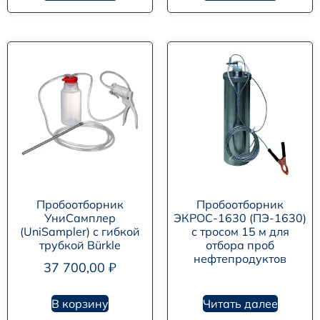
Пробоотборник
Пробоотборник
УниСамплер
ЭКРОС-1630 (ПЭ-1630)
(UniSampler) с гибкой
с тросом 15 м для
трубкой Bürkle
отбора проб
нефтепродуктов
37 700,00
₽
В корзину
Читать далее