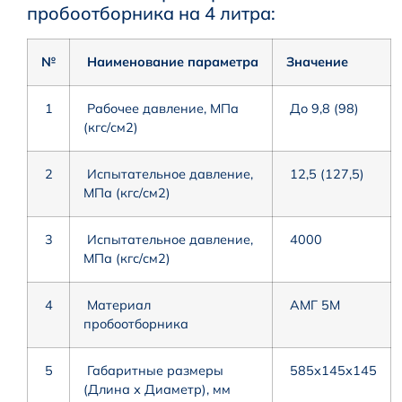
пpoбooтбopникa нa 4 литpа:
№
Наименование параметра
Значение
1
Рабочее давление, МПа
До 9,8 (98)
(кгс/см2)
2
Испытательное давление,
12,5 (127,5)
МПа (кгс/см2)
3
Испытательное давление,
4000
МПа (кгс/см2)
4
Материал
АМГ 5М
пробоотборника
5
Габаритные размеры
585х145х145
(Длина х Диаметр), мм