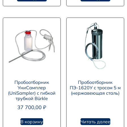
Пробоотборник
Пробоотборник
УниСамплер
ПЭ-1620У с тросом 5 м
(UniSampler) с гибкой
(нержавеющая сталь)
трубкой Bürkle
37 700,00
₽
В корзину
Читать далее