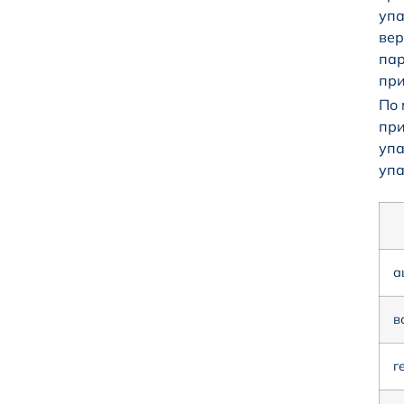
упа
вер
пар
при
По 
при
упа
упа
а
в
г