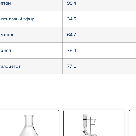
ептан
98,4
иэтиловый эфир
34,6
етанол
64,7
танол
78,4
тилацетат
77,1