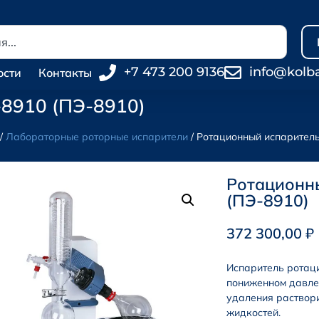
+7 473 200 9136
info@kolb
ости
Контакты
8910 (ПЭ-8910)
/
Лабораторные роторные испарители
/ Ротационный испарител
Ротационн
(ПЭ-8910)
372 300,00
₽
Испаритель ротац
пониженном давле
удаления раствори
жидкостей.