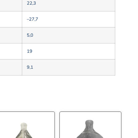
22,3
–27,7
5,0
19
9,1