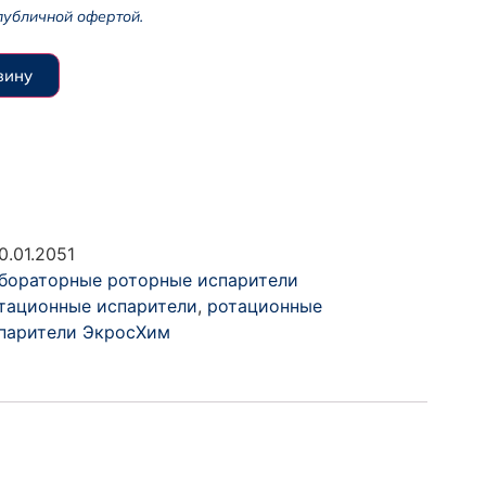
публичной офертой.
зину
0.01.2051
бораторные роторные испарители
тационные испарители
,
ротационные
парители ЭкросХим