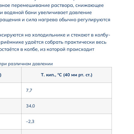
ивное перемешивание раствора, снижающее
щи водяной бани увеличивает давление
вращения и сила нагрева обычно регулируются
енсируются на холодильнике и стекают в колбу-
приёмнике удаётся собрать практически весь
стаётся в колбе, из которой происходит
при различном давлении
)
Т. кип., °С (40 мм рт. ст.)
7,7
34,0
–2,3