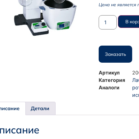
Цена не является 
В кор
Заказать
Артикул
20
Категория
Ла
Аналоги
ро
ис
писание
Детали
писание