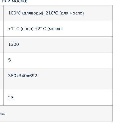
 или масла;
100°С (дляводы), 210°С (для масла)
±1° С (вода) ±2° С (масло)
1300
5
380х340х692
23
не.