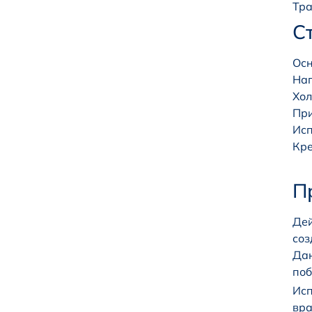
Тра
С
Осн
Наг
Хол
При
Исп
Кре
П
Дей
соз
Дан
поб
Исп
вра