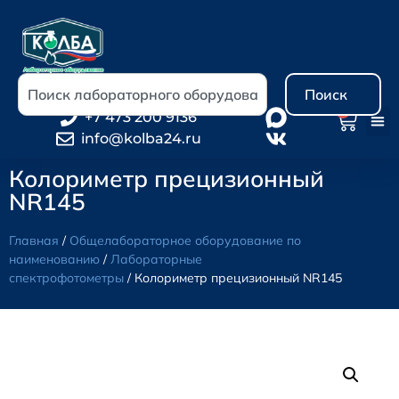
Поиск
0
+7 473 200 9136
info@kolba24.ru
Колориметр прецизионный
NR145
Главная
/
Общелабораторное оборудование по
наименованию
/
Лабораторные
спектрофотометры
/ Колориметр прецизионный NR145