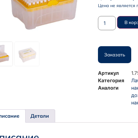
Цена не является 
В кор
Заказать
Артикул
1.
Категория
Ла
Аналоги
на
до
на
писание
Детали
писание