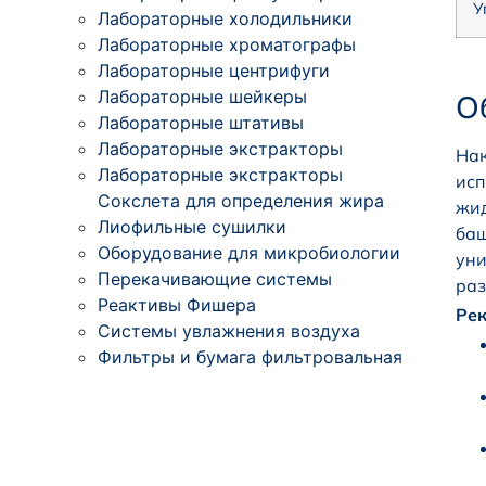
У
Лабораторные холодильники
Лабораторные хроматографы
Лабораторные центрифуги
Лабораторные шейкеры
О
Лабораторные штативы
Лабораторные экстракторы
Нак
Лабораторные экстракторы
исп
Сокслета для определения жира
жид
Лиофильные сушилки
баш
Оборудование для микробиологии
уни
Перекачивающие системы
раз
Реактивы Фишера
Ре
Системы увлажнения воздуха
Фильтры и бумага фильтровальная