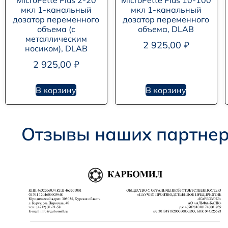
MicroPette Plus 2-20
MicroPette Plus 10-100
мкл 1-канальный
мкл 1-канальный
дозатор переменного
дозатор переменного
объема (с
объема, DLAB
металлическим
2 925,00
₽
носиком), DLAB
2 925,00
₽
В корзину
В корзину
Отзывы наших партне