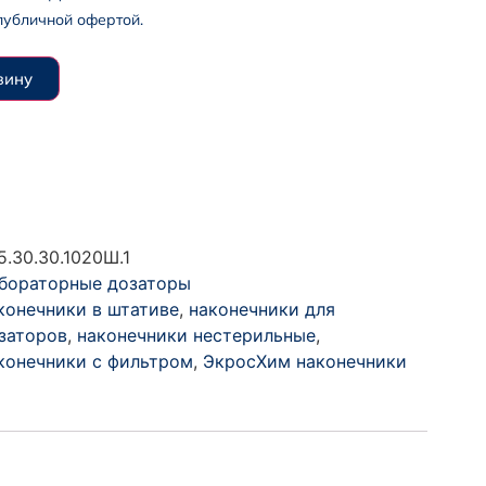
публичной офертой.
зину
75.30.30.1020Ш.1
бораторные дозаторы
конечники в штативе
,
наконечники для
заторов
,
наконечники нестерильные
,
конечники с фильтром
,
ЭкросХим наконечники