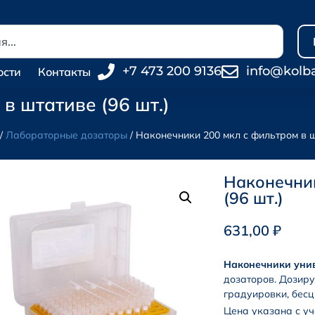
+7 473 200 9136
info@kolb
ости
Контакты
в штативе (96 шт.)
/
Лабораторные дозаторы
/ Наконечники 200 мкл с фильтром в шт
Наконечник
(96 шт.)
631,00
₽
Наконечники уни
дозаторов. Дозиру
градуировки, бесц
Цена указана с у