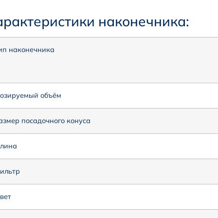
арактеристики наконечника:
ип наконечника
озируемый объём
азмер посадочного конуса
лина
ильтр
вет