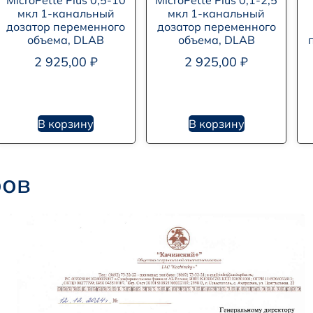
MicroPette Plus 0,5-10
MicroPette Plus 0,1-2,5
мкл 1-канальный
мкл 1-канальный
дозатор переменного
дозатор переменного
объема, DLAB
объема, DLAB
2 925,00
₽
2 925,00
₽
В корзину
В корзину
ров