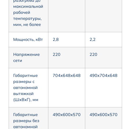
разогрева до
максимальной
рабочей
температуры,
мин, не более
Мощность, кВт
2,8
2,2
Напряжение
220
220
сети
Габаритные
704х648х648
490х704х648
размеры с
автономной
вытяжкой
(ШхВхГ), мм
Габаритные
490х600х570
490х600х570
размеры без
автономной