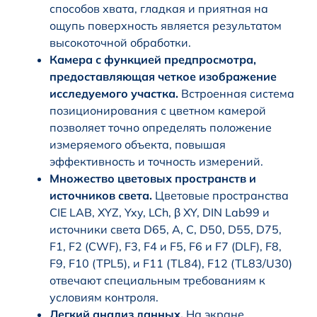
способов хвата, гладкая и приятная на
ощупь поверхность является результатом
высокоточной обработки.
Камера с функцией предпросмотра,
предоставляющая четкое изображение
исследуемого участка.
Встроенная система
позиционирования с цветном камерой
позволяет точно определять положение
измеряемого объекта, повышая
эффективность и точность измерений.
Множество цветовых пространств и
источников света.
Цветовые пространства
CIE LAB, XYZ, Yxy, LCh, β XY, DIN Lab99 и
источники света D65, A, C, D50, D55, D75,
F1, F2 (CWF), F3, F4 и F5, F6 и F7 (DLF), F8,
F9, F10 (TPL5), и F11 (TL84), F12 (TL83/U30)
отвечают специальным требованиям к
условиям контроля.
Легкий анализ данных.
На экране