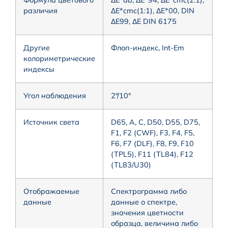
различия
ΔE*cmc(1:1), ΔE*00, DIN
ΔE99, ΔE DIN 6175
Другие
Флоп-индекс, Int-Em
колориметрические
индексы
Угол наблюдения
2°/10°
Источник света
D65, A, C, D50, D55, D75,
F1, F2 (CWF), F3, F4, F5,
F6, F7 (DLF), F8, F9, F10
(TPL5), F11 (TL84), F12
(TL83/U30)
Отображаемые
Спектрограмма либо
данные
данные о спектре,
значения цветности
образца, величина либо