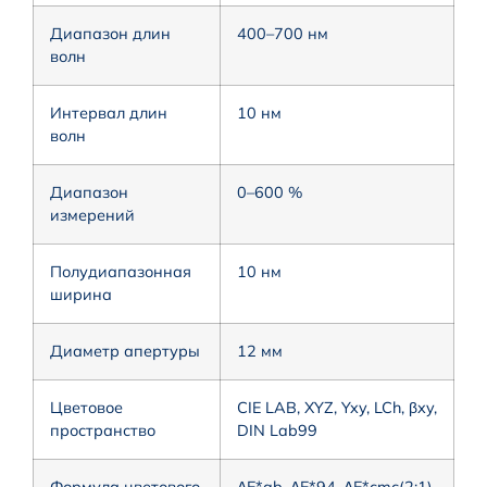
Диапазон длин
400–700 нм
волн
Интервал длин
10 нм
волн
Диапазон
0–600 %
измерений
Полудиапазонная
10 нм
ширина
Диаметр апертуры
12 мм
Цветовое
CIE LAB, XYZ, Yxy, LCh, βxy,
пространство
DIN Lab99
Формула цветового
ΔE*ab, ΔE*94, ΔE*cmc(2:1),