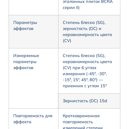
эталонных плиток BCRA
серии II)
Параметры
Степень блеска (SG),
эффектов
зернистость (DC) и
неравномерность цвета
(CV)
Измеряемые
Степень блеска (SG),
параметры
неравномерность цвета
эффектов
(CV) при 6 углах
измерения (-45°, -30°,
-15°, 15°, 45°, 80°) —
приемник с углом 15°
Зернистость (DC) 15d
Повторяемость для
Кратковременная
эффекта
повторяемость
измерений степени