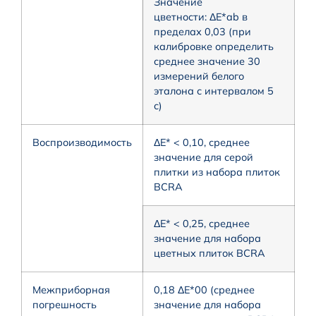
Значение
цветности: ΔE*ab в
пределах 0,03 (при
калибровке определить
среднее значение 30
измерений белого
эталона с интервалом 5
с)
Воспроизводимость
ΔE* < 0,10, среднее
значение для серой
плитки из набора плиток
BCRA
ΔE* < 0,25, среднее
значение для набора
цветных плиток BCRA
Межприборная
0,18 ΔE*00 (среднее
погрешность
значение для набора