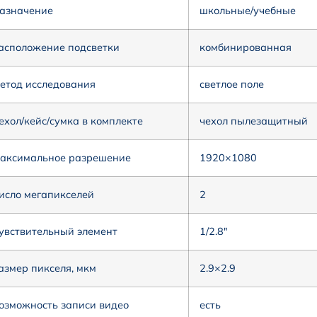
азначение
школьные/учебные
асположение подсветки
комбинированная
етод исследования
светлое поле
ехол/кейс/сумка в комплекте
чехол пылезащитный
аксимальное разрешение
1920×1080
исло мегапикселей
2
увствительный элемент
1/2.8″
азмер пикселя, мкм
2.9×2.9
озможность записи видео
есть