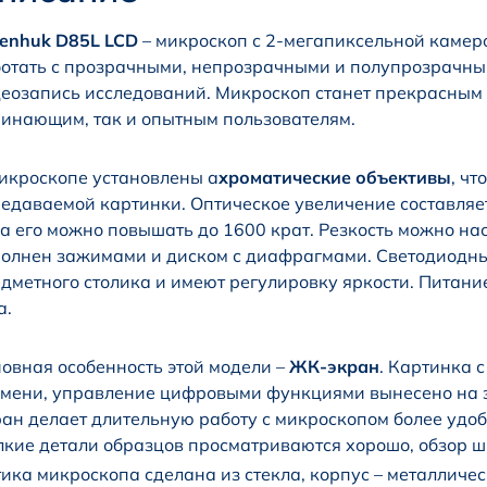
enhuk D85L LCD
– микроскоп с 2-мегапиксельной камер
отать с прозрачными, непрозрачными и полупрозрачным
еозапись исследований. Микроскоп станет прекрасным 
инающим, так и опытным пользователям.
икроскопе установлены а
хроматические объективы
, ч
едаваемой картинки. Оптическое увеличение составляет
а его можно повышать до 1600 крат. Резкость можно нас
олнен зажимами и диском с диафрагмами. Светодиодные
дметного столика и имеют регулировку яркости. Питани
а.
овная особенность этой модели –
ЖК-экран
. Картинка 
мени, управление цифровыми функциями вынесено на з
ан делает длительную работу с микроскопом более удобн
кие детали образцов просматриваются хорошо, обзор ш
ика микроскопа сделана из стекла, корпус – металличес