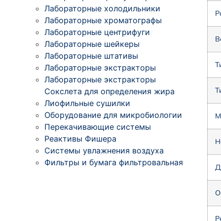
Лабораторные холодильники
Р
Лабораторные хроматографы
Лабораторные центрифуги
В
Лабораторные шейкеры
Лабораторные штативы
Т
Лабораторные экстракторы
Лабораторные экстракторы
Т
Сокслета для определения жира
Лиофильные сушилки
Оборудование для микробиологии
М
Перекачивающие системы
Реактивы Фишера
Н
Системы увлажнения воздуха
Фильтры и бумага фильтровальная
Д
О
Р