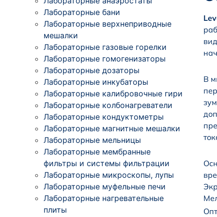
Лабораторные анаэростаты
Лабораторные бани
Lev
Лабораторные верхнеприводные
раб
мешалки
вид
Лабораторные газовые горелки
нач
Лабораторные гомогенизаторы
Лабораторные дозаторы
В м
Лабораторные инкубаторы
пер
Лабораторные калибровочные гири
зум
Лабораторные колбонагреватели
доп
Лабораторные кондуктометры
пре
Лабораторные магнитные мешалки
ток
Лабораторные мельницы
Лабораторные мембранные
фильтры и системы фильтрации
Осн
Лабораторные микроскопы, лупы
вре
Лабораторные муфельные печи
Экр
Лабораторные нагревательные
Мел
плиты
Опт