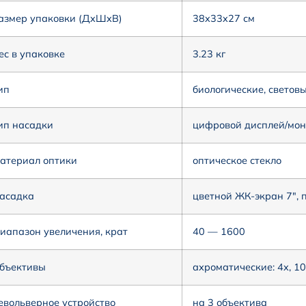
азмер упаковки (ДxШxВ)
38x33x27 см
ес в упаковке
3.23 кг
ип
биологические, светов
ип насадки
цифровой дисплей/мон
атериал оптики
оптическое стекло
асадка
цветной ЖК-экран 7″, 
иапазон увеличения, крат
40 — 1600
бъективы
ахроматические: 4x, 1
евольверное устройство
на 3 объектива