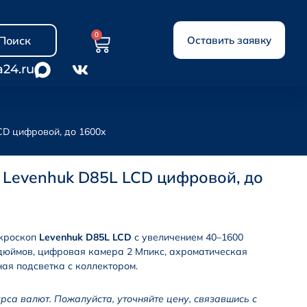
0
Поиск
Оставить заявку
a24.ru
CD цифровой, до 1600х
Levenhuk D85L LCD цифровой, до
кроскоп
Levenhuk D85L LCD
с увеличением 40–1600
 дюймов, цифровая камера 2 Мпикс, ахроматическая
ная подсветка с коллектором.
урса валют. Пожалуйста, уточняйте цену, связавшись с