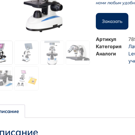
нами любым удобн
Заказать
Артикул
78
Категория
Ла
Аналоги
Le
уч
писание
писание