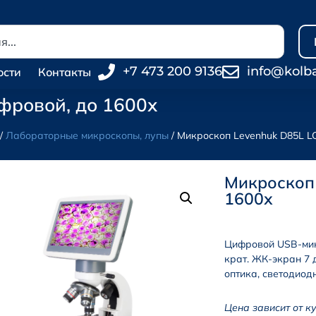
+7 473 200 9136
info@kolb
ости
Контакты
фровой, до 1600х
/
Лабораторные микроскопы, лупы
/ Микроскоп Levenhuk D85L L
Микроскоп 
1600х
Цифровой USB-ми
крат. ЖК-экран 7
оптика, светодиод
Цена зависит от к