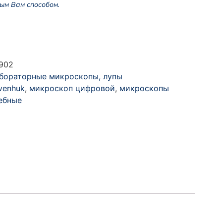
ым Вам способом.
902
бораторные микроскопы, лупы
venhuk
,
микроскоп цифровой
,
микроскопы
ебные