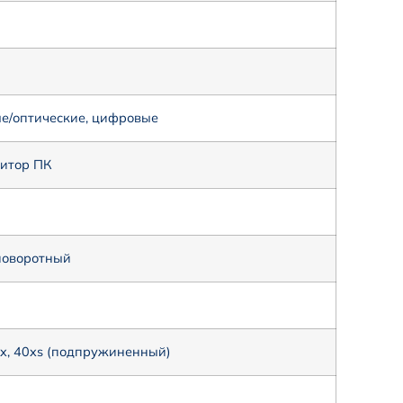
ые/оптические, цифровые
итор ПК
поворотный
0x, 40xs (подпружиненный)