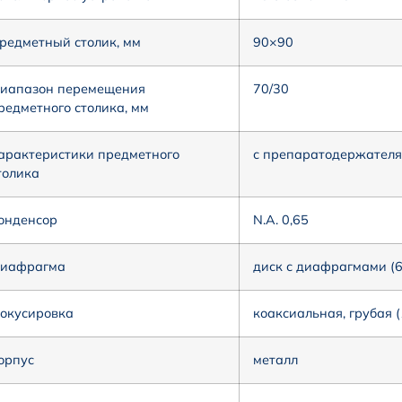
редметный столик, мм
90×90
иапазон перемещения
70/30
редметного столика, мм
арактеристики предметного
с препаратодержател
толика
онденсор
N.A. 0,65
иафрагма
диск с диафрагмами (6
окусировка
коаксиальная, грубая (
орпус
металл