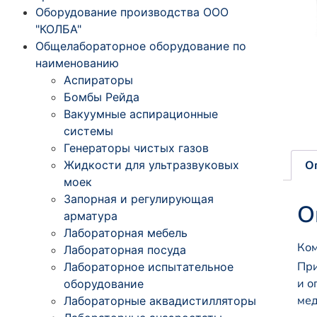
Оборудование производства ООО
"КОЛБА"
Общелабораторное оборудование по
наименованию
Аспираторы
Бомбы Рейда
Вакуумные аспирационные
системы
Генераторы чистых газов
Жидкости для ультразвуковых
О
моек
Запорная и регулирующая
О
арматура
Лабораторная мебель
Ком
Лабораторная посуда
При
Лабораторное испытательное
и о
оборудование
мед
Лабораторные аквадистилляторы