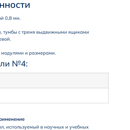
нности
й 0,8 мм.
м), тумбы с тремя выдвижными ящиками
евой.
и модулями и размерами.
ели №4:
применение
л, используемый в научных и учебных