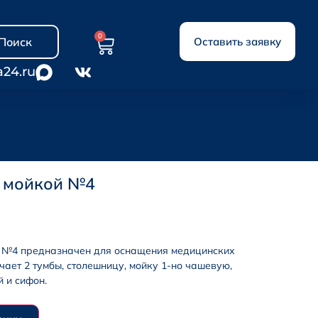
0
Поиск
Оставить заявку
a24.ru
с мойкой №4
й №4 предназначен для оснащения медицинских
ает 2 тумбы, столешницу, мойку 1-но чашевую,
й и сифон.