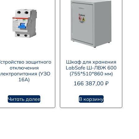
стройство защитного
Шкаф для хранения
отключения
LabSafe Ш-ЛВЖ 600
электропитания (УЗО
(755*510*860 мм)
16А)
166 387,00
₽
Читать далее
В корзину